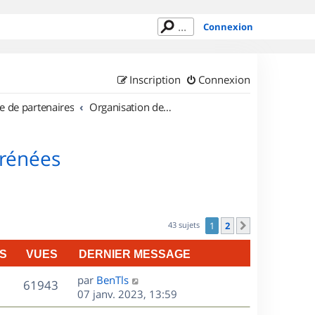
Connexion
Inscription
Connexion
e de partenaires
Organisation de sorties en région Midi Pyrénées
yrénées
43 sujets
1
2
Suivant
S
VUES
DERNIER MESSAGE
D
par
BenTls
V
61943
e
07 janv. 2023, 13:59
r
u