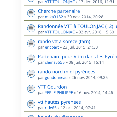
par
VTT TOULONJAC
»
17 déc. 2016, 11:31
Cherche partenaire
par
mika3182
»
30 nov. 2014, 20:28
Randonnée VTT à TOULONJAC (12) l
par
VTT TOULONJAC
»
02 avr. 2016, 15:50
rando vtt a sorèze (tarn)
par
ericbart
»
23 juil. 2015, 21:33
Partenaire pour Vdm dans les Pyré
par
clems5555
»
08 juil. 2015, 15:14
rando nord midi pyrénées
par
gondonneau
»
26 nov. 2014, 09:25
VTT Gourdon
par
YERLE PHILIPPE
»
16 nov. 2014, 14:46
vtt hautes pyrenees
par
ride65
»
12 oct. 2014, 07:41