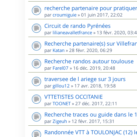
recherche partenaire pour pratique
par
croumiguie
»
01 juin 2017, 22:02
Circuit de rando Pyrénées
par
lilianeavalletfrance
»
13 févr. 2020, 03:
Recherche partenaire(s) sur Villefr
par
Katan
»
28 févr. 2020, 06:29
Recherche randos autour toulouse
par
Farel07
»
16 déc. 2019, 20:48
traversee de l ariege sur 3 jours
par
gillou12
»
17 avr. 2018, 19:58
VTTETISTES OCCITANIE
par
TOONET
»
27 déc. 2017, 22:11
Recherche traces ou guide dans le 
par
Zigeuh
»
12 févr. 2017, 15:31
Randonnée VTT à TOULONJAC (12) le