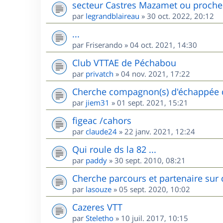
secteur Castres Mazamet ou proche
par
legrandblaireau
»
30 oct. 2022, 20:12
...
par
Friserando
»
04 oct. 2021, 14:30
Club VTTAE de Péchabou
par
privatch
»
04 nov. 2021, 17:22
Cherche compagnon(s) d'échappée d
par
jiem31
»
01 sept. 2021, 15:21
figeac /cahors
par
claude24
»
22 janv. 2021, 12:24
Qui roule ds la 82 ...
par
paddy
»
30 sept. 2010, 08:21
Cherche parcours et partenaire sur 
par
lasouze
»
05 sept. 2020, 10:02
Cazeres VTT
par
Steletho
»
10 juil. 2017, 10:15