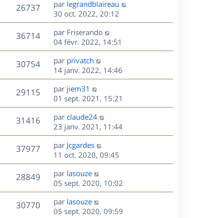
D
par
legrandblaireau
n
V
26737
e
e
30 oct. 2022, 20:12
i
r
u
e
s
D
par
Friserando
n
r
V
36714
e
e
04 févr. 2022, 14:51
i
m
r
u
e
e
s
D
par
privatch
n
r
V
s
30754
e
e
14 janv. 2022, 14:46
i
m
s
r
u
e
e
a
s
D
par
jiem31
n
r
V
s
29115
g
e
e
01 sept. 2021, 15:21
i
m
s
e
r
u
e
e
a
s
D
par
claude24
n
r
V
s
31416
g
e
e
23 janv. 2021, 11:44
i
m
s
e
r
u
e
e
a
s
D
par
Jcgardes
n
r
V
s
37977
g
e
e
11 oct. 2020, 09:45
i
m
s
e
r
u
e
e
a
s
D
par
lasouze
n
r
V
s
28849
g
e
e
05 sept. 2020, 10:02
i
m
s
e
r
u
e
e
a
s
D
par
lasouze
n
r
V
s
30770
g
e
e
05 sept. 2020, 09:59
i
m
s
e