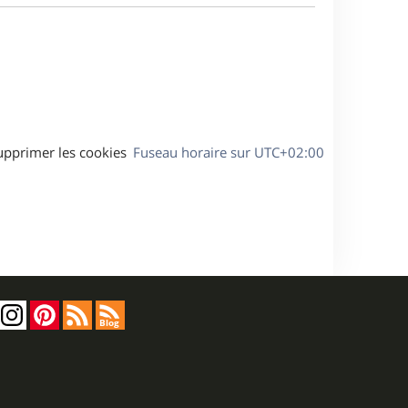
a
s
g
s
e
a
g
e
upprimer les cookies
Fuseau horaire sur
UTC+02:00