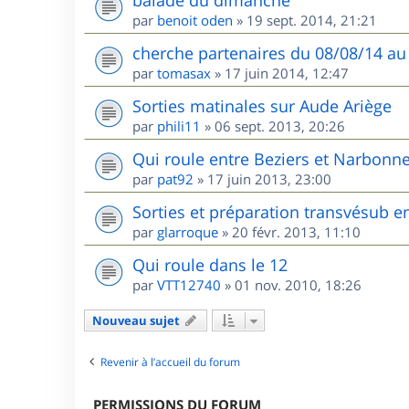
balade du dimanche
par
benoit oden
»
19 sept. 2014, 21:21
cherche partenaires du 08/08/14 au
par
tomasax
»
17 juin 2014, 12:47
Sorties matinales sur Aude Ariège
par
phili11
»
06 sept. 2013, 20:26
Qui roule entre Beziers et Narbonne
par
pat92
»
17 juin 2013, 23:00
Sorties et préparation transvésub e
par
glarroque
»
20 févr. 2013, 11:10
Qui roule dans le 12
par
VTT12740
»
01 nov. 2010, 18:26
Nouveau sujet
Revenir à l’accueil du forum
PERMISSIONS DU FORUM