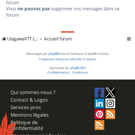
forum
Vous
ne pouvez pas
supprimer vos messages dans ce
forum
UtagawaVTT (Randos VTT et VTTAE avec traces GPS)
Accueil forum
Développé par
phpBB
® Forum Software © phpBB Limited
Traduction française officielle
©
Qiaeru
Optimized by:
phpBB SEO
Confidentialité
|
Conditions
Qui sommes-nous ?
Contact & Logos
Services pros
Mentions légales
Politique de
confidentialité