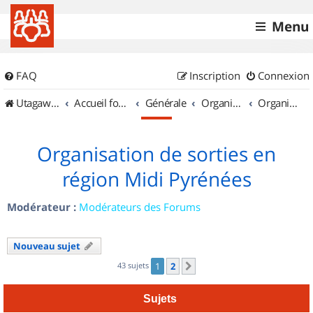
Menu
FAQ
Inscription
Connexion
UtagawaVTT (Randos VTT et VTTAE avec traces GPS)
Accueil forum
Générale
Organisation de sorties & Recherche de partenaires
Organisation de sorties en région Midi Pyrénées
Organisation de sorties en
région Midi Pyrénées
Modérateur :
Modérateurs des Forums
Nouveau sujet
43 sujets
1
2
Suivant
Sujets