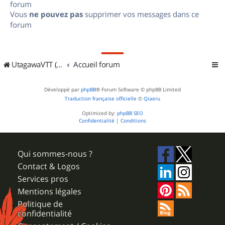
forum
Vous
ne pouvez pas
supprimer vos messages dans ce
forum
UtagawaVTT (Randos VTT et VTTAE avec traces GPS)
Accueil forum
Développé par
phpBB
® Forum Software © phpBB Limited
Traduction française officielle
©
Qiaeru
Optimized by:
phpBB SEO
Confidentialité
|
Conditions
Qui sommes-nous ?
Contact & Logos
Services pros
Mentions légales
Politique de
confidentialité