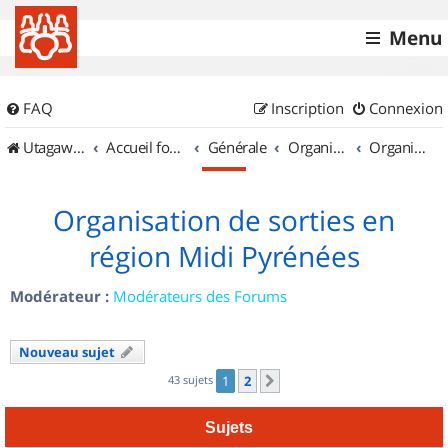
Menu
FAQ
Inscription
Connexion
UtagawaVTT (Randos VTT et VTTAE avec traces GPS)
Accueil forum
Générale
Organisation de sorties & Recherche de partenaires
Organisation de sorties en région Midi Pyrénées
Organisation de sorties en
région Midi Pyrénées
Modérateur :
Modérateurs des Forums
Nouveau sujet
43 sujets
1
2
Suivant
Sujets