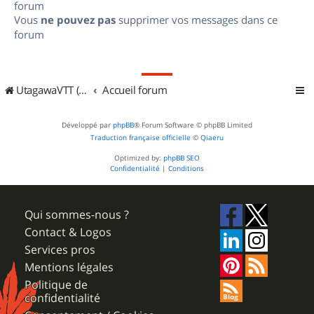
forum
Vous
ne pouvez pas
supprimer vos messages dans ce
forum
UtagawaVTT (Randos VTT et VTTAE avec traces GPS)
Accueil forum
Développé par
phpBB
® Forum Software © phpBB Limited
Traduction française officielle
©
Qiaeru
Optimized by:
phpBB SEO
Confidentialité
|
Conditions
Qui sommes-nous ?
Contact & Logos
Services pros
Mentions légales
Politique de
confidentialité