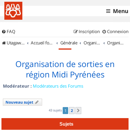
Menu
FAQ
Inscription
Connexion
UtagawaVTT (Randos VTT et VTTAE avec traces GPS)
Accueil forum
Générale
Organisation de sorties & Recherche de partenaires
Organisation de sorties en région Midi Pyrénées
Organisation de sorties en
région Midi Pyrénées
Modérateur :
Modérateurs des Forums
Nouveau sujet
43 sujets
1
2
Suivant
Sujets