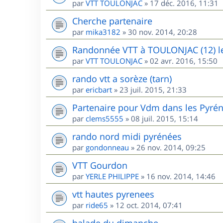
par
VTT TOULONJAC
»
17 déc. 2016, 11:31
Cherche partenaire
par
mika3182
»
30 nov. 2014, 20:28
Randonnée VTT à TOULONJAC (12) l
par
VTT TOULONJAC
»
02 avr. 2016, 15:50
rando vtt a sorèze (tarn)
par
ericbart
»
23 juil. 2015, 21:33
Partenaire pour Vdm dans les Pyré
par
clems5555
»
08 juil. 2015, 15:14
rando nord midi pyrénées
par
gondonneau
»
26 nov. 2014, 09:25
VTT Gourdon
par
YERLE PHILIPPE
»
16 nov. 2014, 14:46
vtt hautes pyrenees
par
ride65
»
12 oct. 2014, 07:41