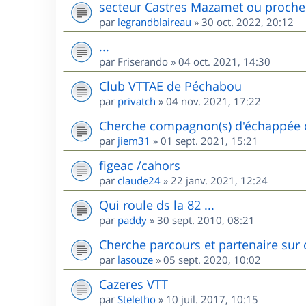
secteur Castres Mazamet ou proche
par
legrandblaireau
»
30 oct. 2022, 20:12
...
par
Friserando
»
04 oct. 2021, 14:30
Club VTTAE de Péchabou
par
privatch
»
04 nov. 2021, 17:22
Cherche compagnon(s) d'échappée d
par
jiem31
»
01 sept. 2021, 15:21
figeac /cahors
par
claude24
»
22 janv. 2021, 12:24
Qui roule ds la 82 ...
par
paddy
»
30 sept. 2010, 08:21
Cherche parcours et partenaire sur 
par
lasouze
»
05 sept. 2020, 10:02
Cazeres VTT
par
Steletho
»
10 juil. 2017, 10:15