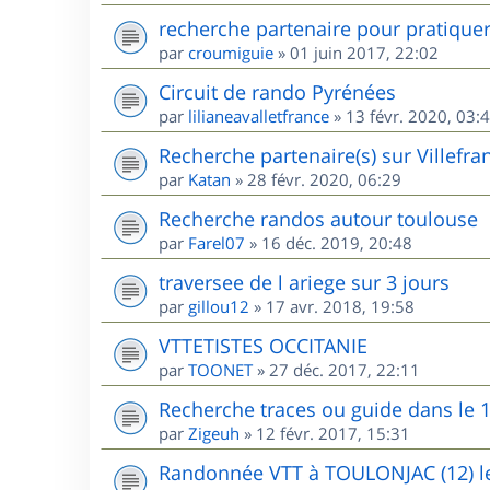
recherche partenaire pour pratique
par
croumiguie
»
01 juin 2017, 22:02
Circuit de rando Pyrénées
par
lilianeavalletfrance
»
13 févr. 2020, 03:
Recherche partenaire(s) sur Villefr
par
Katan
»
28 févr. 2020, 06:29
Recherche randos autour toulouse
par
Farel07
»
16 déc. 2019, 20:48
traversee de l ariege sur 3 jours
par
gillou12
»
17 avr. 2018, 19:58
VTTETISTES OCCITANIE
par
TOONET
»
27 déc. 2017, 22:11
Recherche traces ou guide dans le 
par
Zigeuh
»
12 févr. 2017, 15:31
Randonnée VTT à TOULONJAC (12) le