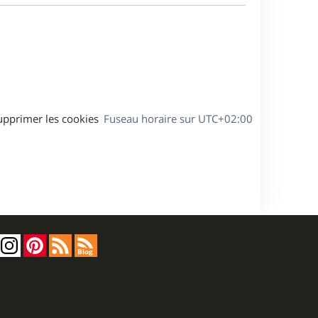
a
s
g
s
e
a
g
e
upprimer les cookies
Fuseau horaire sur
UTC+02:00