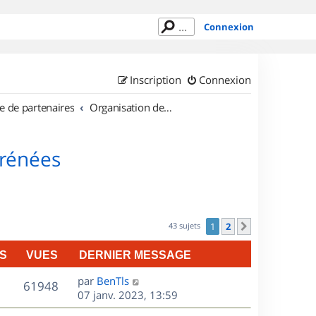
Connexion
Inscription
Connexion
e de partenaires
Organisation de sorties en région Midi Pyrénées
yrénées
43 sujets
1
2
Suivant
S
VUES
DERNIER MESSAGE
D
par
BenTls
V
61948
e
07 janv. 2023, 13:59
r
u