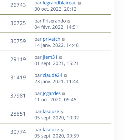
D
par
legrandblaireau
n
V
26743
e
e
30 oct. 2022, 20:12
i
r
u
e
s
D
par
Friserando
n
r
V
36725
e
e
04 févr. 2022, 14:51
i
m
r
u
e
e
s
D
par
privatch
n
r
V
s
30759
e
e
14 janv. 2022, 14:46
i
m
s
r
u
e
e
a
s
D
par
jiem31
n
r
V
s
29119
g
e
e
01 sept. 2021, 15:21
i
m
s
e
r
u
e
e
a
s
D
par
claude24
n
r
V
s
31419
g
e
e
23 janv. 2021, 11:44
i
m
s
e
r
u
e
e
a
s
D
par
Jcgardes
n
r
V
s
37981
g
e
e
11 oct. 2020, 09:45
i
m
s
e
r
u
e
e
a
s
D
par
lasouze
n
r
V
s
28851
g
e
e
05 sept. 2020, 10:02
i
m
s
e
r
u
e
e
a
s
D
par
lasouze
n
r
V
s
30774
g
e
e
05 sept. 2020, 09:59
i
m
s
e