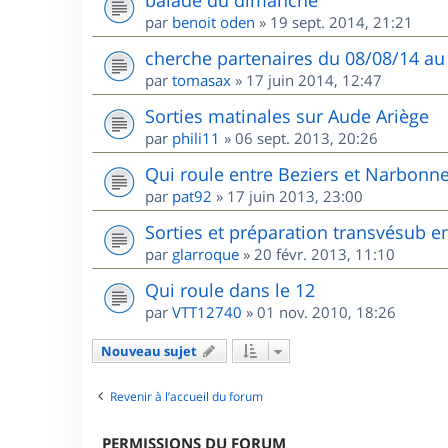
balade du dimanche
par
benoit oden
»
19 sept. 2014, 21:21
cherche partenaires du 08/08/14 au
par
tomasax
»
17 juin 2014, 12:47
Sorties matinales sur Aude Ariège
par
phili11
»
06 sept. 2013, 20:26
Qui roule entre Beziers et Narbonne
par
pat92
»
17 juin 2013, 23:00
Sorties et préparation transvésub e
par
glarroque
»
20 févr. 2013, 11:10
Qui roule dans le 12
par
VTT12740
»
01 nov. 2010, 18:26
Nouveau sujet
Revenir à l’accueil du forum
PERMISSIONS DU FORUM