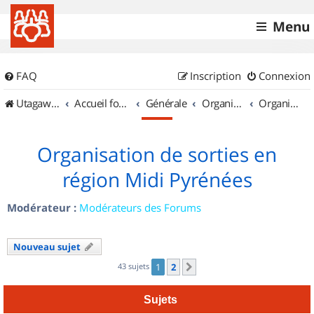
Menu
FAQ
Inscription
Connexion
UtagawaVTT (Randos VTT et VTTAE avec traces GPS)
Accueil forum
Générale
Organisation de sorties & Recherche de partenaires
Organisation de sorties en région Midi Pyrénées
Organisation de sorties en
région Midi Pyrénées
Modérateur :
Modérateurs des Forums
Nouveau sujet
43 sujets
1
2
Suivant
Sujets