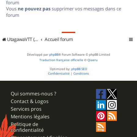
forum
Vous
ne pouvez pas
supprimer vos messages dans ce
forum
UtagawaVTT (Randos VTT et VTTAE avec traces GPS)
Accueil forum
Développé par
phpBB
® Forum Software © phpBB Limited
Traduction française officielle
©
Qiaeru
Optimized by:
phpBB SEO
Confidentialité
|
Conditions
Qui sommes-nous ?
Contact & Logos
Services pros
Mentions légales
Politique de
confidentialité