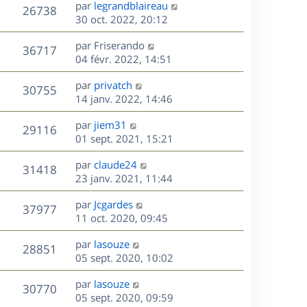
D
par
legrandblaireau
n
V
26738
e
e
30 oct. 2022, 20:12
i
r
u
e
s
D
par
Friserando
n
r
V
36717
e
e
04 févr. 2022, 14:51
i
m
r
u
e
e
s
D
par
privatch
n
r
V
s
30755
e
e
14 janv. 2022, 14:46
i
m
s
r
u
e
e
a
s
D
par
jiem31
n
r
V
s
29116
g
e
e
01 sept. 2021, 15:21
i
m
s
e
r
u
e
e
a
s
D
par
claude24
n
r
V
s
31418
g
e
e
23 janv. 2021, 11:44
i
m
s
e
r
u
e
e
a
s
D
par
Jcgardes
n
r
V
s
37977
g
e
e
11 oct. 2020, 09:45
i
m
s
e
r
u
e
e
a
s
D
par
lasouze
n
r
V
s
28851
g
e
e
05 sept. 2020, 10:02
i
m
s
e
r
u
e
e
a
s
D
par
lasouze
n
r
V
s
30770
g
e
e
05 sept. 2020, 09:59
i
m
s
e