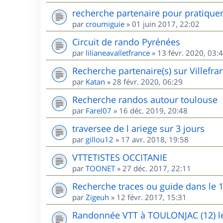
recherche partenaire pour pratique
par
croumiguie
»
01 juin 2017, 22:02
Circuit de rando Pyrénées
par
lilianeavalletfrance
»
13 févr. 2020, 03:
Recherche partenaire(s) sur Villefr
par
Katan
»
28 févr. 2020, 06:29
Recherche randos autour toulouse
par
Farel07
»
16 déc. 2019, 20:48
traversee de l ariege sur 3 jours
par
gillou12
»
17 avr. 2018, 19:58
VTTETISTES OCCITANIE
par
TOONET
»
27 déc. 2017, 22:11
Recherche traces ou guide dans le 
par
Zigeuh
»
12 févr. 2017, 15:31
Randonnée VTT à TOULONJAC (12) le