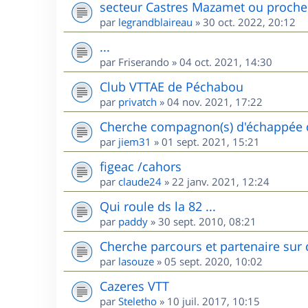
secteur Castres Mazamet ou proche
par
legrandblaireau
»
30 oct. 2022, 20:12
...
par
Friserando
»
04 oct. 2021, 14:30
Club VTTAE de Péchabou
par
privatch
»
04 nov. 2021, 17:22
Cherche compagnon(s) d'échappée d
par
jiem31
»
01 sept. 2021, 15:21
figeac /cahors
par
claude24
»
22 janv. 2021, 12:24
Qui roule ds la 82 ...
par
paddy
»
30 sept. 2010, 08:21
Cherche parcours et partenaire sur 
par
lasouze
»
05 sept. 2020, 10:02
Cazeres VTT
par
Steletho
»
10 juil. 2017, 10:15