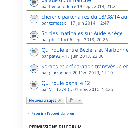
balade du dimanche
par
benoit oden
»
19 sept. 2014, 21:21
cherche partenaires du 08/08/14 au
par
tomasax
»
17 juin 2014, 12:47
Sorties matinales sur Aude Ariège
par
phili11
»
06 sept. 2013, 20:26
Qui roule entre Beziers et Narbonne
par
pat92
»
17 juin 2013, 23:00
Sorties et préparation transvésub e
par
glarroque
»
20 févr. 2013, 11:10
Qui roule dans le 12
par
VTT12740
»
01 nov. 2010, 18:26
Nouveau sujet
Revenir à l’accueil du forum
PERMISSIONS DU FORUM