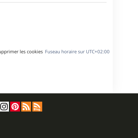
a
s
g
s
e
a
g
e
upprimer les cookies
Fuseau horaire sur
UTC+02:00