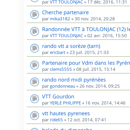
par
VTT TOULONJAC
»
17 déc. 2016, 11:31
Cherche partenaire
par
mika3182
»
30 nov. 2014, 20:28
Randonnée VTT à TOULONJAC (12) l
par
VTT TOULONJAC
»
02 avr. 2016, 15:50
rando vtt a sorèze (tarn)
par
ericbart
»
23 juil. 2015, 21:33
Partenaire pour Vdm dans les Pyré
par
clems5555
»
08 juil. 2015, 15:14
rando nord midi pyrénées
par
gondonneau
»
26 nov. 2014, 09:25
VTT Gourdon
par
YERLE PHILIPPE
»
16 nov. 2014, 14:46
vtt hautes pyrenees
par
ride65
»
12 oct. 2014, 07:41