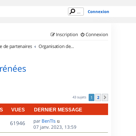
Connexion
Inscription
Connexion
e de partenaires
Organisation de sorties en région Midi Pyrénées
yrénées
43 sujets
1
2
Suivant
S
VUES
DERNIER MESSAGE
D
par
BenTls
V
61946
e
07 janv. 2023, 13:59
r
u