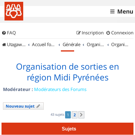
Menu
FAQ
Inscription
Connexion
UtagawaVTT (Randos VTT et VTTAE avec traces GPS)
Accueil forum
Générale
Organisation de sorties & Recherche de partenaires
Organisation de sorties en région Midi Pyrénées
Organisation de sorties en
région Midi Pyrénées
Modérateur :
Modérateurs des Forums
Nouveau sujet
43 sujets
1
2
Suivant
Sujets