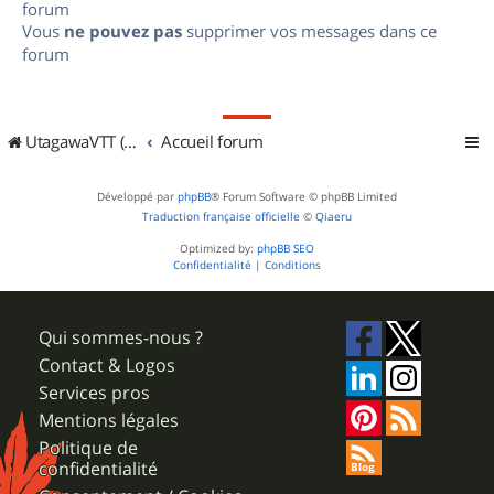
forum
Vous
ne pouvez pas
supprimer vos messages dans ce
forum
UtagawaVTT (Randos VTT et VTTAE avec traces GPS)
Accueil forum
Développé par
phpBB
® Forum Software © phpBB Limited
Traduction française officielle
©
Qiaeru
Optimized by:
phpBB SEO
Confidentialité
|
Conditions
Qui sommes-nous ?
Contact & Logos
Services pros
Mentions légales
Politique de
confidentialité