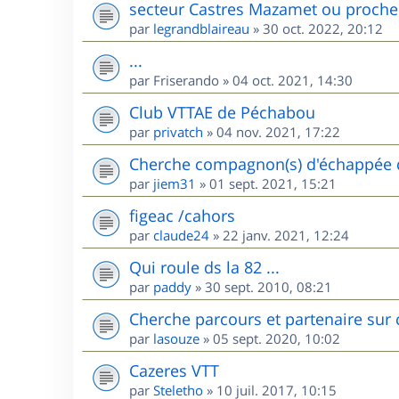
secteur Castres Mazamet ou proche
par
legrandblaireau
»
30 oct. 2022, 20:12
...
par
Friserando
»
04 oct. 2021, 14:30
Club VTTAE de Péchabou
par
privatch
»
04 nov. 2021, 17:22
Cherche compagnon(s) d'échappée d
par
jiem31
»
01 sept. 2021, 15:21
figeac /cahors
par
claude24
»
22 janv. 2021, 12:24
Qui roule ds la 82 ...
par
paddy
»
30 sept. 2010, 08:21
Cherche parcours et partenaire sur 
par
lasouze
»
05 sept. 2020, 10:02
Cazeres VTT
par
Steletho
»
10 juil. 2017, 10:15