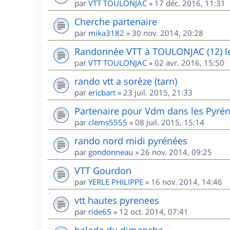
par
VTT TOULONJAC
»
17 déc. 2016, 11:31
Cherche partenaire
par
mika3182
»
30 nov. 2014, 20:28
Randonnée VTT à TOULONJAC (12) l
par
VTT TOULONJAC
»
02 avr. 2016, 15:50
rando vtt a sorèze (tarn)
par
ericbart
»
23 juil. 2015, 21:33
Partenaire pour Vdm dans les Pyré
par
clems5555
»
08 juil. 2015, 15:14
rando nord midi pyrénées
par
gondonneau
»
26 nov. 2014, 09:25
VTT Gourdon
par
YERLE PHILIPPE
»
16 nov. 2014, 14:46
vtt hautes pyrenees
par
ride65
»
12 oct. 2014, 07:41