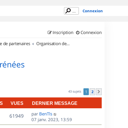
Connexion
Inscription
Connexion
e de partenaires
Organisation de sorties en région Midi Pyrénées
yrénées
43 sujets
1
2
Suivant
S
VUES
DERNIER MESSAGE
D
par
BenTls
V
61949
e
07 janv. 2023, 13:59
r
u