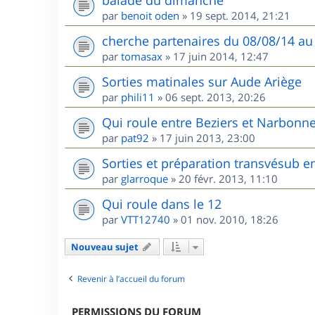
balade du dimanche
par
benoit oden
»
19 sept. 2014, 21:21
cherche partenaires du 08/08/14 au
par
tomasax
»
17 juin 2014, 12:47
Sorties matinales sur Aude Ariège
par
phili11
»
06 sept. 2013, 20:26
Qui roule entre Beziers et Narbonne
par
pat92
»
17 juin 2013, 23:00
Sorties et préparation transvésub e
par
glarroque
»
20 févr. 2013, 11:10
Qui roule dans le 12
par
VTT12740
»
01 nov. 2010, 18:26
Nouveau sujet
Revenir à l’accueil du forum
PERMISSIONS DU FORUM