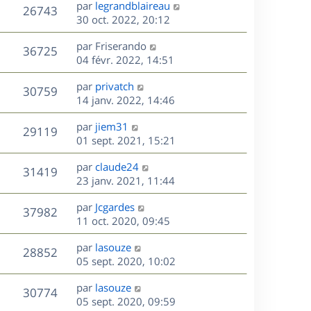
D
par
legrandblaireau
n
V
26743
e
e
30 oct. 2022, 20:12
i
r
u
e
s
D
par
Friserando
n
r
V
36725
e
e
04 févr. 2022, 14:51
i
m
r
u
e
e
s
D
par
privatch
n
r
V
s
30759
e
e
14 janv. 2022, 14:46
i
m
s
r
u
e
e
a
s
D
par
jiem31
n
r
V
s
29119
g
e
e
01 sept. 2021, 15:21
i
m
s
e
r
u
e
e
a
s
D
par
claude24
n
r
V
s
31419
g
e
e
23 janv. 2021, 11:44
i
m
s
e
r
u
e
e
a
s
D
par
Jcgardes
n
r
V
s
37982
g
e
e
11 oct. 2020, 09:45
i
m
s
e
r
u
e
e
a
s
D
par
lasouze
n
r
V
s
28852
g
e
e
05 sept. 2020, 10:02
i
m
s
e
r
u
e
e
a
s
D
par
lasouze
n
r
V
s
30774
g
e
e
05 sept. 2020, 09:59
i
m
s
e