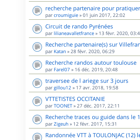
recherche partenaire pour pratique
par
croumiguie
»
01 juin 2017, 22:02
Circuit de rando Pyrénées
par
lilianeavalletfrance
»
13 févr. 2020, 03:
Recherche partenaire(s) sur Villefr
par
Katan
»
28 févr. 2020, 06:29
Recherche randos autour toulouse
par
Farel07
»
16 déc. 2019, 20:48
traversee de l ariege sur 3 jours
par
gillou12
»
17 avr. 2018, 19:58
VTTETISTES OCCITANIE
par
TOONET
»
27 déc. 2017, 22:11
Recherche traces ou guide dans le 
par
Zigeuh
»
12 févr. 2017, 15:31
Randonnée VTT à TOULONJAC (12) le