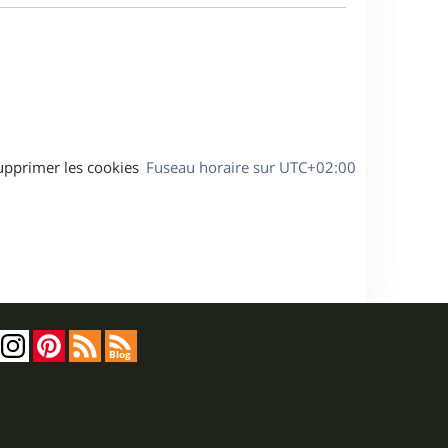
a
s
g
s
e
a
g
e
upprimer les cookies
Fuseau horaire sur
UTC+02:00