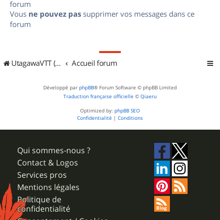
forum
Vous
ne pouvez pas
supprimer vos messages dans ce
forum
UtagawaVTT (Randos VTT et VTTAE avec traces GPS)
Accueil forum
Développé par
phpBB
® Forum Software © phpBB Limited
Traduction française officielle
©
Qiaeru
Optimized by:
phpBB SEO
Confidentialité
|
Conditions
Qui sommes-nous ?
Contact & Logos
Services pros
Mentions légales
Politique de
confidentialité