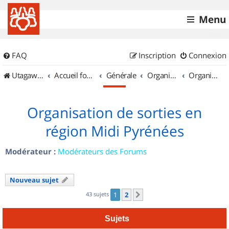
Menu
FAQ
Inscription
Connexion
UtagawaVTT (Randos VTT et VTTAE avec traces GPS)
Accueil forum
Générale
Organisation de sorties & Recherche de partenaires
Organisation de sorties en région Midi Pyrénées
Organisation de sorties en
région Midi Pyrénées
Modérateur :
Modérateurs des Forums
Nouveau sujet
43 sujets
1
2
Suivant
Sujets