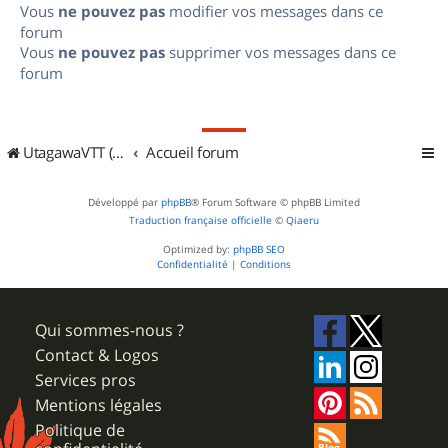
Vous
ne pouvez pas
modifier vos messages dans ce
forum
Vous
ne pouvez pas
supprimer vos messages dans ce
forum
UtagawaVTT (Randos VTT et VTTAE avec traces GPS)
Accueil forum
Développé par
phpBB
® Forum Software © phpBB Limited
Traduction française officielle
©
Qiaeru
Optimized by:
phpBB SEO
Confidentialité
|
Conditions
Qui sommes-nous ?
Contact & Logos
Services pros
Mentions légales
Politique de