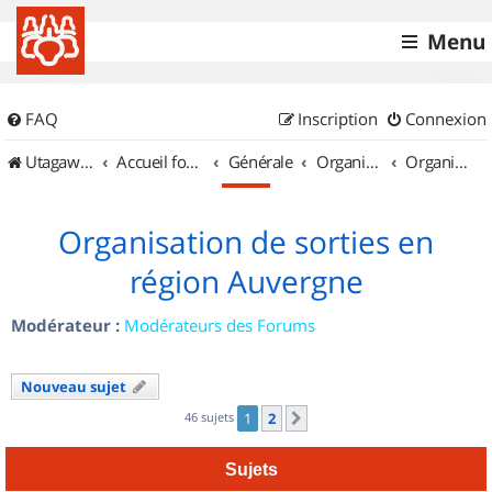
Menu
FAQ
Inscription
Connexion
UtagawaVTT (Randos VTT et VTTAE avec traces GPS)
Accueil forum
Générale
Organisation de sorties & Recherche de partenaires
Organisation de sorties en région Auvergne
Organisation de sorties en
région Auvergne
Modérateur :
Modérateurs des Forums
Nouveau sujet
46 sujets
1
2
Suivant
Sujets