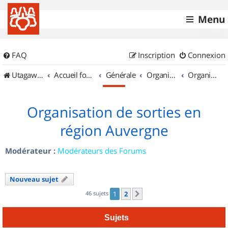
Menu
FAQ
Inscription
Connexion
UtagawaVTT (Randos VTT et VTTAE avec traces GPS)
Accueil forum
Générale
Organisation de sorties & Recherche de partenaires
Organisation de sorties en région Auvergne
Organisation de sorties en
région Auvergne
Modérateur :
Modérateurs des Forums
Nouveau sujet
46 sujets
1
2
Suivant
Sujets