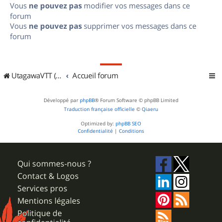
Vous
ne pouvez pas
modifier vos messages dans ce
forum
Vous
ne pouvez pas
supprimer vos messages dans ce
forum
UtagawaVTT (Randos VTT et VTTAE avec traces GPS)
Accueil forum
Développé par
phpBB
® Forum Software © phpBB Limited
Traduction française officielle
©
Qiaeru
Optimized by:
phpBB SEO
Confidentialité
|
Conditions
Qui sommes-nous ?
Contact & Logos
Services pros
Mentions légales
Politique de