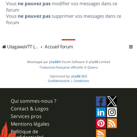
Vous
ne pouvez pas
modifier vos messages dans ce
forum
Vous
ne pouvez pas
supprimer vos messages dans ce
forum
UtagawaVTT (Randos VTT et VTTAE avec traces GPS)
Accueil forum
Développé par
phpBB
® Forum Software © phpBB Limited
Traduction française officielle
©
Qiaeru
Optimized by:
phpBB SEO
Confidentialité
|
Conditions
Qui sommes-nous ?
Contact & Logos
Services pros
Mentions légales
Politique de