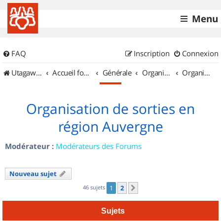
Menu
FAQ
Inscription
Connexion
UtagawaVTT (Randos VTT et VTTAE avec traces GPS)
Accueil forum
Générale
Organisation de sorties & Recherche de partenaires
Organisation de sorties en région Auvergne
Organisation de sorties en
région Auvergne
Modérateur :
Modérateurs des Forums
Nouveau sujet
46 sujets
1
2
Suivant
Sujets