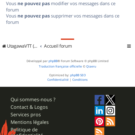
Vous
ne pouvez pas
modifier vos messages dans ce
forum
Vous
ne pouvez pas
supprimer vos messages dans ce
forum
UtagawaVTT (Randos VTT et VTTAE avec traces GPS)
Accueil forum
Développé par
phpBB
® Forum Software © phpBB Limited
Traduction française officielle
©
Qiaeru
Optimized by:
phpBB SEO
Confidentialité
|
Conditions
Qui sommes-nous ?
Contact & Logos
Services pros
Mentions légales
Politique de