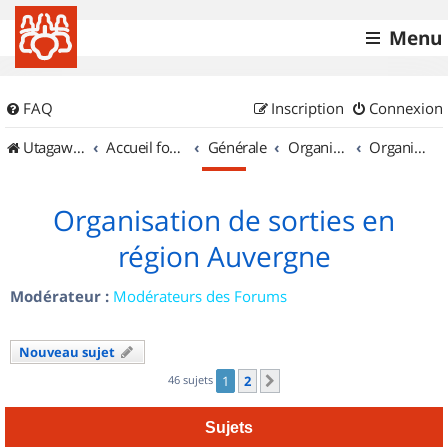
Menu
FAQ
Inscription
Connexion
UtagawaVTT (Randos VTT et VTTAE avec traces GPS)
Accueil forum
Générale
Organisation de sorties & Recherche de partenaires
Organisation de sorties en région Auvergne
Organisation de sorties en
région Auvergne
Modérateur :
Modérateurs des Forums
Nouveau sujet
46 sujets
1
2
Suivant
Sujets