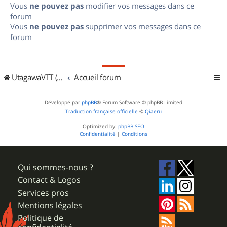
Vous
ne pouvez pas
modifier vos messages dans ce
forum
Vous
ne pouvez pas
supprimer vos messages dans ce
forum
UtagawaVTT (Randos VTT et VTTAE avec traces GPS)
Accueil forum
Développé par
phpBB
® Forum Software © phpBB Limited
Traduction française officielle
©
Qiaeru
Optimized by:
phpBB SEO
Confidentialité
|
Conditions
Qui sommes-nous ?
Contact & Logos
Services pros
Mentions légales
Politique de