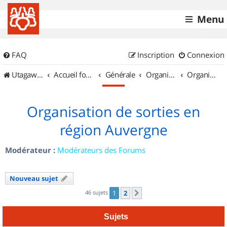
Menu
FAQ
Inscription
Connexion
UtagawaVTT (Randos VTT et VTTAE avec traces GPS)
Accueil forum
Générale
Organisation de sorties & Recherche de partenaires
Organisation de sorties en région Auvergne
Organisation de sorties en
région Auvergne
Modérateur :
Modérateurs des Forums
Nouveau sujet
46 sujets
1
2
Suivant
Sujets