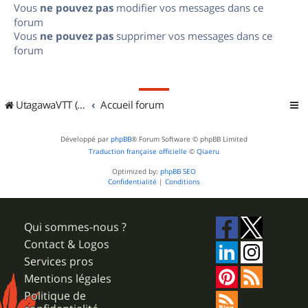
Vous
ne pouvez pas
modifier vos messages dans ce
forum
Vous
ne pouvez pas
supprimer vos messages dans ce
forum
UtagawaVTT (Randos VTT et VTTAE avec traces GPS)
Accueil forum
Développé par
phpBB
® Forum Software © phpBB Limited
Traduction française officielle
©
Qiaeru
Optimized by:
phpBB SEO
Confidentialité
|
Conditions
Qui sommes-nous ?
Contact & Logos
Services pros
Mentions légales
Politique de