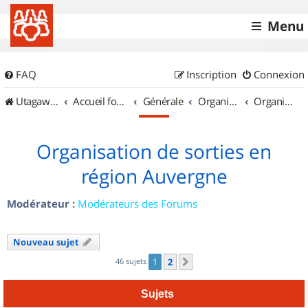
Menu
FAQ
Inscription
Connexion
UtagawaVTT (Randos VTT et VTTAE avec traces GPS)
Accueil forum
Générale
Organisation de sorties & Recherche de partenaires
Organisation de sorties en région Auvergne
Organisation de sorties en
région Auvergne
Modérateur :
Modérateurs des Forums
Nouveau sujet
46 sujets
1
2
Suivant
Sujets