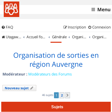
Menu
FAQ
Inscription
Connexion
UtagawaVTT (Randos VTT et VTTAE avec traces GPS)
Accueil forum
Générale
Organisation de sorties & Recherche de partenaires
Organisation de sorties en région Auvergne
Organisation de sorties en
région Auvergne
Modérateur :
Modérateurs des Forums
Nouveau sujet
46 sujets
1
2
Suivant
Sujets