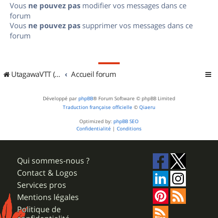
Vous
ne pouvez pas
modifier vos messages dans ce
forum
Vous
ne pouvez pas
supprimer vos messages dans ce
forum
UtagawaVTT (Randos VTT et VTTAE avec traces GPS)
Accueil forum
Développé par
phpBB
® Forum Software © phpBB Limited
Traduction française officielle
©
Qiaeru
Optimized by:
phpBB SEO
Confidentialité
|
Conditions
Qui sommes-nous ?
Contact & Logos
Services pros
Mentions légales
Politique de