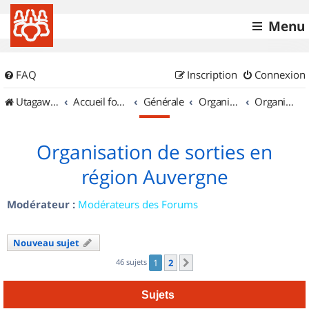
Menu
FAQ
Inscription
Connexion
UtagawaVTT (Randos VTT et VTTAE avec traces GPS)
Accueil forum
Générale
Organisation de sorties & Recherche de partenaires
Organisation de sorties en région Auvergne
Organisation de sorties en
région Auvergne
Modérateur :
Modérateurs des Forums
Nouveau sujet
46 sujets
1
2
Suivant
Sujets