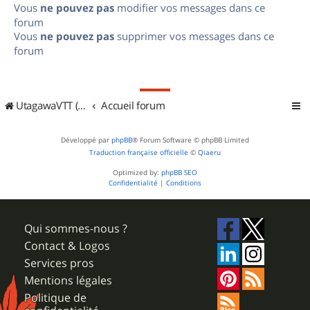
Vous
ne pouvez pas
modifier vos messages dans ce
forum
Vous
ne pouvez pas
supprimer vos messages dans ce
forum
UtagawaVTT (Randos VTT et VTTAE avec traces GPS)
Accueil forum
Développé par
phpBB
® Forum Software © phpBB Limited
Traduction française officielle
©
Qiaeru
Optimized by:
phpBB SEO
Confidentialité
|
Conditions
Qui sommes-nous ?
Contact & Logos
Services pros
Mentions légales
Politique de