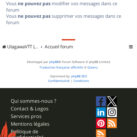
Vous
ne pouvez pas
modifier vos messages dans ce
forum
Vous
ne pouvez pas
supprimer vos messages dans ce
forum
UtagawaVTT (Randos VTT et VTTAE avec traces GPS)
Accueil forum
Développé par
phpBB
® Forum Software © phpBB Limited
Traduction française officielle
©
Qiaeru
Optimized by:
phpBB SEO
Confidentialité
|
Conditions
Qui sommes-nous ?
Contact & Logos
Services pros
Mentions légales
Politique de