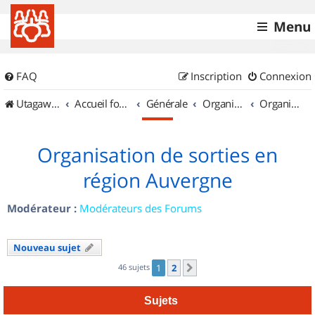
Menu
FAQ
Inscription
Connexion
UtagawaVTT (Randos VTT et VTTAE avec traces GPS)
Accueil forum
Générale
Organisation de sorties & Recherche de partenaires
Organisation de sorties en région Auvergne
Organisation de sorties en
région Auvergne
Modérateur :
Modérateurs des Forums
Nouveau sujet
46 sujets
1
2
Suivant
Sujets