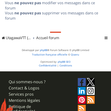
Vous
ne pouvez pas
modifier vos messages dans ce
forum
Vous
ne pouvez pas
supprimer vos messages dans ce
forum
UtagawaVTT (Randos VTT et VTTAE avec traces GPS)
Accueil forum
Développé par
phpBB
® Forum Software © phpBB Limited
Traduction française officielle
©
Qiaeru
Optimized by:
phpBB SEO
Confidentialité
|
Conditions
Qui sommes-nous ?
Contact & Logos
Services pros
Mentions légales
Politique de