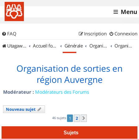
Menu
FAQ
Inscription
Connexion
UtagawaVTT (Randos VTT et VTTAE avec traces GPS)
Accueil forum
Générale
Organisation de sorties & Recherche de partenaires
Organisation de sorties en région Auvergne
Organisation de sorties en
région Auvergne
Modérateur :
Modérateurs des Forums
Nouveau sujet
46 sujets
1
2
Suivant
Sujets