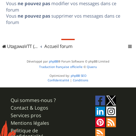
Vous
ne pouvez pas
modifier vos messages dans ce
forum
Vous
ne pouvez pas
supprimer vos messages dans ce
forum
UtagawaVTT (Randos VTT et VTTAE avec traces GPS)
Accueil forum
Développé par
phpBB
® Forum Software © phpBB Limited
Traduction française officielle
©
Qiaeru
Optimized by:
phpBB SEO
Confidentialité
|
Conditions
Qui sommes-nous ?
Contact & Logos
Services pros
Mentions légales
Politique de