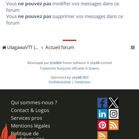
Vous
ne pouvez pas
modifier vos messages dans ce
forum
Vous
ne pouvez pas
supprimer vos messages dans ce
forum
UtagawaVTT (Randos VTT et VTTAE avec traces GPS)
Accueil forum
Développé par
phpBB
® Forum Software © phpBB Limited
Traduction française officielle
©
Qiaeru
Optimized by:
phpBB SEO
Confidentialité
|
Conditions
Qui sommes-nous ?
Contact & Logos
Services pros
Mentions légales
Politique de