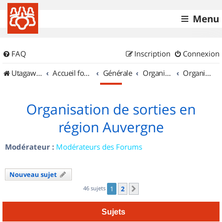
Menu
FAQ
Inscription
Connexion
UtagawaVTT (Randos VTT et VTTAE avec traces GPS)
Accueil forum
Générale
Organisation de sorties & Recherche de partenaires
Organisation de sorties en région Auvergne
Organisation de sorties en
région Auvergne
Modérateur :
Modérateurs des Forums
Nouveau sujet
46 sujets
1
2
Suivant
Sujets