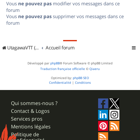
Vous
ne pouvez pas
modifier vos messages dans ce
forum
Vous
ne pouvez pas
supprimer vos messages dans ce
forum
UtagawaVTT (Randos VTT et VTTAE avec traces GPS)
Accueil forum
Développé par
phpBB
® Forum Software © phpBB Limited
Traduction française officielle
©
Qiaeru
Optimized by:
phpBB SEO
Confidentialité
|
Conditions
Qui sommes-nous ?
Contact & Logos
Services pros
Mentions légales
Politique de