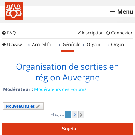
Menu
FAQ
Inscription
Connexion
UtagawaVTT (Randos VTT et VTTAE avec traces GPS)
Accueil forum
Générale
Organisation de sorties & Recherche de partenaires
Organisation de sorties en région Auvergne
Organisation de sorties en
région Auvergne
Modérateur :
Modérateurs des Forums
Nouveau sujet
46 sujets
1
2
Suivant
Sujets