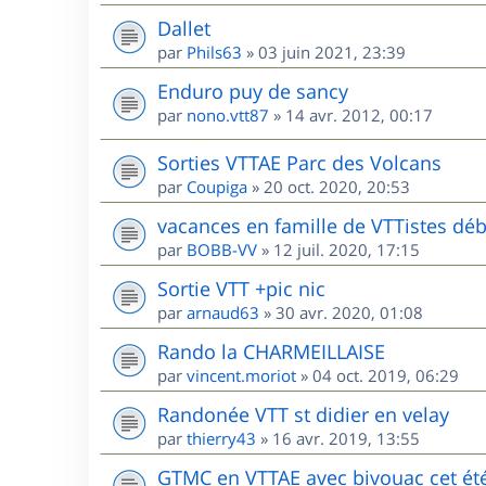
Dallet
par
Phils63
»
03 juin 2021, 23:39
Enduro puy de sancy
par
nono.vtt87
»
14 avr. 2012, 00:17
Sorties VTTAE Parc des Volcans
par
Coupiga
»
20 oct. 2020, 20:53
vacances en famille de VTTistes déb
par
BOBB-VV
»
12 juil. 2020, 17:15
Sortie VTT +pic nic
par
arnaud63
»
30 avr. 2020, 01:08
Rando la CHARMEILLAISE
par
vincent.moriot
»
04 oct. 2019, 06:29
Randonée VTT st didier en velay
par
thierry43
»
16 avr. 2019, 13:55
GTMC en VTTAE avec bivouac cet ét