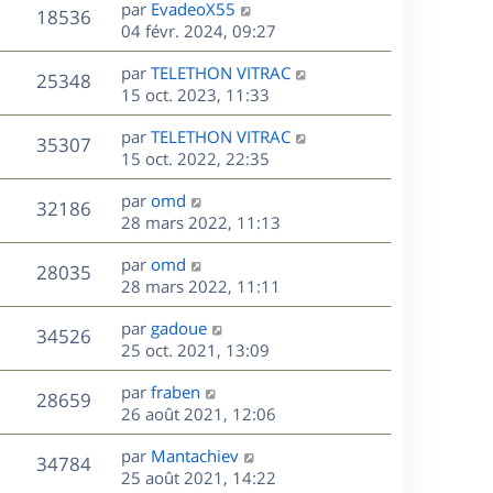
D
par
EvadeoX55
n
V
18536
e
e
04 févr. 2024, 09:27
i
r
u
e
s
D
par
TELETHON VITRAC
n
r
V
25348
e
e
15 oct. 2023, 11:33
i
m
r
u
e
e
s
D
par
TELETHON VITRAC
n
r
V
s
35307
e
e
15 oct. 2022, 22:35
i
m
s
r
u
e
e
a
s
D
par
omd
n
r
V
s
32186
g
e
e
28 mars 2022, 11:13
i
m
s
e
r
u
e
e
a
s
D
par
omd
n
r
V
s
28035
g
e
e
28 mars 2022, 11:11
i
m
s
e
r
u
e
e
a
s
D
par
gadoue
n
r
V
s
34526
g
e
e
25 oct. 2021, 13:09
i
m
s
e
r
u
e
e
a
s
D
par
fraben
n
r
V
s
28659
g
e
e
26 août 2021, 12:06
i
m
s
e
r
u
e
e
a
s
D
par
Mantachiev
n
r
V
s
34784
g
e
e
25 août 2021, 14:22
i
m
s
e