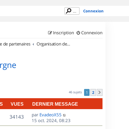
Connexion
Inscription
Connexion
e de partenaires
Organisation de sorties en région Auvergne
ergne
46 sujets
1
2
Suivant
S
VUES
DERNIER MESSAGE
D
par
EvadeoX55
V
34143
e
15 oct. 2024, 08:23
r
u