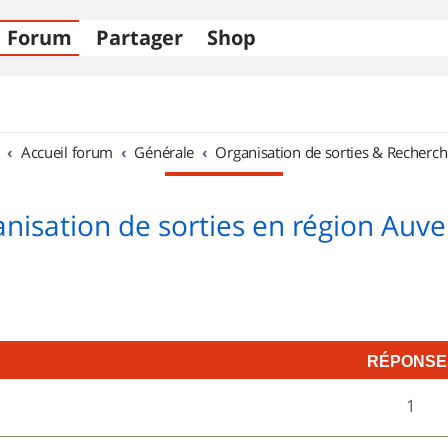
Forum
Partager
Shop
Accueil forum
Générale
Organisation de sorties & Recherch
nisation de sorties en région Auv
RÉPONSE
R
1
7
é