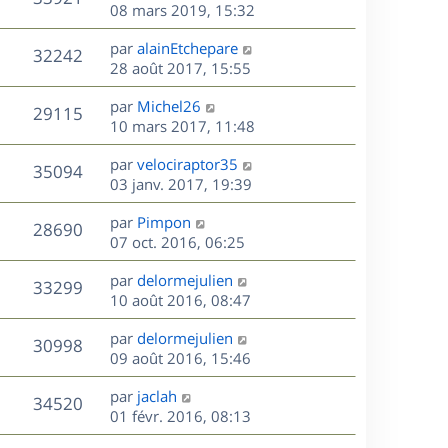
e
e
08 mars 2019, 15:32
i
m
s
e
r
u
e
e
a
s
D
par
alainEtchepare
n
r
V
s
32242
g
e
e
28 août 2017, 15:55
i
m
s
e
r
u
e
e
a
s
D
par
Michel26
n
r
V
s
29115
g
e
e
10 mars 2017, 11:48
i
m
s
e
r
u
e
e
a
s
D
par
velociraptor35
n
r
V
s
35094
g
e
e
03 janv. 2017, 19:39
i
m
s
e
r
u
e
e
a
s
D
par
Pimpon
n
r
V
s
28690
g
e
e
07 oct. 2016, 06:25
i
m
s
e
r
u
e
e
a
s
D
par
delormejulien
n
r
V
s
33299
g
e
e
10 août 2016, 08:47
i
m
s
e
r
u
e
e
a
s
D
par
delormejulien
n
r
V
s
30998
g
e
e
09 août 2016, 15:46
i
m
s
e
r
u
e
e
a
s
D
par
jaclah
n
r
V
s
34520
g
e
e
01 févr. 2016, 08:13
i
m
s
e
r
u
e
e
a