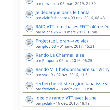
par
newnico
»
05 mars 2019, 21:39
Je débarque dans le Cantal
par
alainEtchepare
»
03 nov. 2016, 08:43
RAID VTT inter bases FFCT (4ème édi
par
Michel26
»
10 mars 2017, 11:48
Projet (Le Lioran-->volvic)
par
gilou 63
»
01 janv. 2017, 15:31
Rando La Charmeillaise
par
Pimpon
»
07 oct. 2016, 06:25
Rando VTT hebdomadaire sur Vichy
par
yvonR
»
02 avr. 2016, 11:51
recherche vttiste region lapalisse vi
par
fredcad
»
19 août 2015, 09:30
idee de rando VTT avec jeune
par
jaclah
»
16 déc. 2015, 18:19