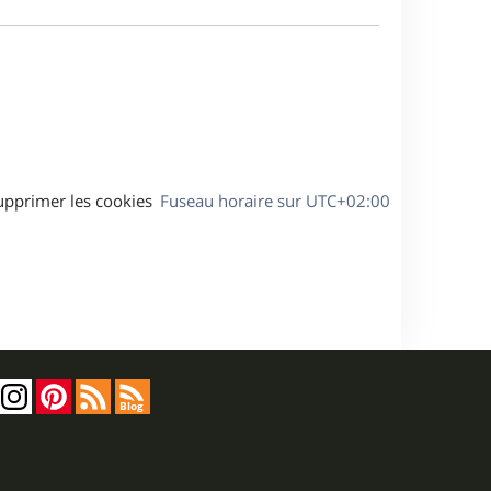
e
a
s
g
s
e
a
g
e
upprimer les cookies
Fuseau horaire sur
UTC+02:00