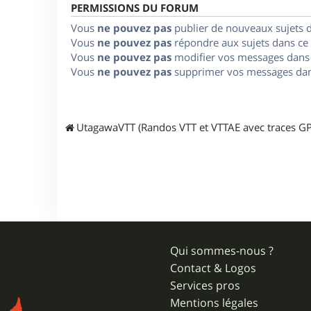
PERMISSIONS DU FORUM
Vous
ne pouvez pas
publier de nouveaux sujets 
Vous
ne pouvez pas
répondre aux sujets dans ce
Vous
ne pouvez pas
modifier vos messages dans
Vous
ne pouvez pas
supprimer vos messages dan
UtagawaVTT (Randos VTT et VTTAE avec traces GP
Qui sommes-nous ?
Contact & Logos
Services pros
Mentions légales