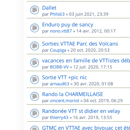
Dallet
par
Phils63
»
03 juin 2021, 23:39
Enduro puy de sancy
par
nono.vtt87
»
14 avr. 2012, 00:17
Sorties VTTAE Parc des Volcans
par
Coupiga
»
20 oct. 2020, 20:53
vacances en famille de VTTistes déb
par
BOBB-VV
»
12 juil. 2020, 17:15
Sortie VTT +pic nic
par
arnaud63
»
30 avr. 2020, 01:08
Rando la CHARMEILLAISE
par
vincent.moriot
»
04 oct. 2019, 06:29
Randonée VTT st didier en velay
par
thierry43
»
16 avr. 2019, 13:55
GTMC en VTTAE avec bivouac cet ét