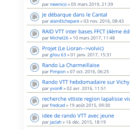
par
newnico
»
05 mars 2019, 21:39
Je débarque dans le Cantal
par
alainEtchepare
»
03 nov. 2016, 08:43
RAID VTT inter bases FFCT (4ème édi
par
Michel26
»
10 mars 2017, 11:48
Projet (Le Lioran-->volvic)
par
gilou 63
»
01 janv. 2017, 15:31
Rando La Charmeillaise
par
Pimpon
»
07 oct. 2016, 06:25
Rando VTT hebdomadaire sur Vichy
par
yvonR
»
02 avr. 2016, 11:51
recherche vttiste region lapalisse vi
par
fredcad
»
19 août 2015, 09:30
idee de rando VTT avec jeune
par
jaclah
»
16 déc. 2015, 18:19