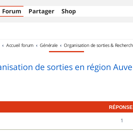
Forum
Partager
Shop
Accueil forum
Générale
Organisation de sorties & Recherch
nisation de sorties en région Auv
RÉPONSE
R
1
7
é