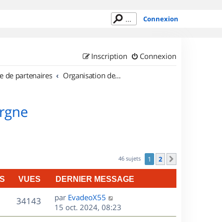
Connexion
Inscription
Connexion
e de partenaires
Organisation de sorties en région Auvergne
ergne
46 sujets
1
2
Suivant
S
VUES
DERNIER MESSAGE
D
par
EvadeoX55
V
34143
e
15 oct. 2024, 08:23
r
u