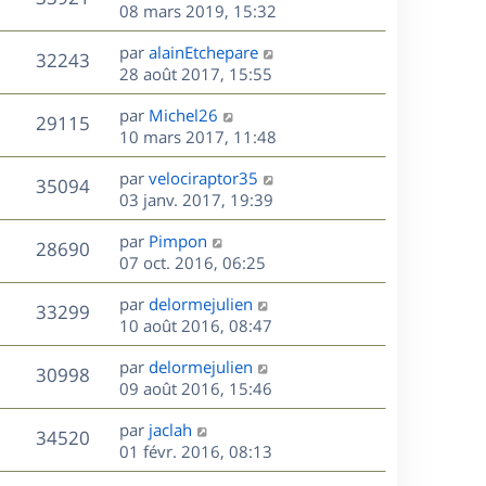
e
e
08 mars 2019, 15:32
i
m
s
e
r
u
e
e
a
s
D
par
alainEtchepare
n
r
V
s
32243
g
e
e
28 août 2017, 15:55
i
m
s
e
r
u
e
e
a
s
D
par
Michel26
n
r
V
s
29115
g
e
e
10 mars 2017, 11:48
i
m
s
e
r
u
e
e
a
s
D
par
velociraptor35
n
r
V
s
35094
g
e
e
03 janv. 2017, 19:39
i
m
s
e
r
u
e
e
a
s
D
par
Pimpon
n
r
V
s
28690
g
e
e
07 oct. 2016, 06:25
i
m
s
e
r
u
e
e
a
s
D
par
delormejulien
n
r
V
s
33299
g
e
e
10 août 2016, 08:47
i
m
s
e
r
u
e
e
a
s
D
par
delormejulien
n
r
V
s
30998
g
e
e
09 août 2016, 15:46
i
m
s
e
r
u
e
e
a
s
D
par
jaclah
n
r
V
s
34520
g
e
e
01 févr. 2016, 08:13
i
m
s
e
r
u
e
e
a