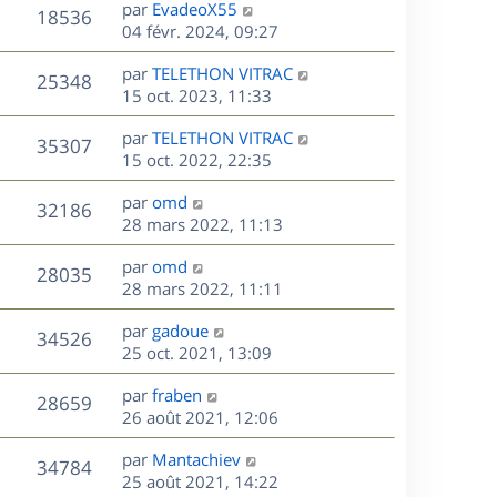
D
par
EvadeoX55
n
V
18536
e
e
04 févr. 2024, 09:27
i
r
u
e
s
D
par
TELETHON VITRAC
n
r
V
25348
e
e
15 oct. 2023, 11:33
i
m
r
u
e
e
s
D
par
TELETHON VITRAC
n
r
V
s
35307
e
e
15 oct. 2022, 22:35
i
m
s
r
u
e
e
a
s
D
par
omd
n
r
V
s
32186
g
e
e
28 mars 2022, 11:13
i
m
s
e
r
u
e
e
a
s
D
par
omd
n
r
V
s
28035
g
e
e
28 mars 2022, 11:11
i
m
s
e
r
u
e
e
a
s
D
par
gadoue
n
r
V
s
34526
g
e
e
25 oct. 2021, 13:09
i
m
s
e
r
u
e
e
a
s
D
par
fraben
n
r
V
s
28659
g
e
e
26 août 2021, 12:06
i
m
s
e
r
u
e
e
a
s
D
par
Mantachiev
n
r
V
s
34784
g
e
e
25 août 2021, 14:22
i
m
s
e