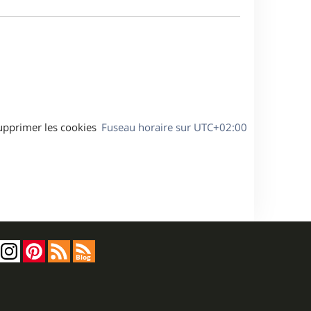
e
a
s
g
s
e
a
g
e
upprimer les cookies
Fuseau horaire sur
UTC+02:00