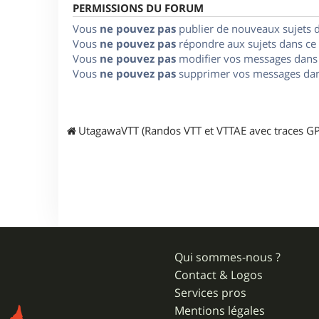
PERMISSIONS DU FORUM
Vous
ne pouvez pas
publier de nouveaux sujets 
Vous
ne pouvez pas
répondre aux sujets dans ce
Vous
ne pouvez pas
modifier vos messages dans
Vous
ne pouvez pas
supprimer vos messages dan
UtagawaVTT (Randos VTT et VTTAE avec traces GP
Qui sommes-nous ?
Contact & Logos
Services pros
Mentions légales