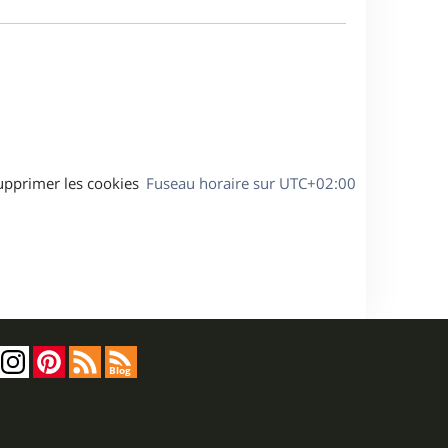
e
a
s
g
s
e
a
g
e
upprimer les cookies
Fuseau horaire sur
UTC+02:00