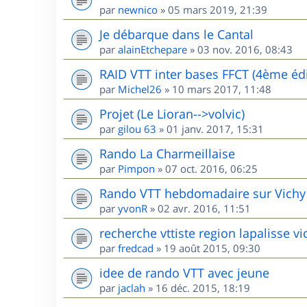
par
newnico
»
05 mars 2019, 21:39
Je débarque dans le Cantal
par
alainEtchepare
»
03 nov. 2016, 08:43
RAID VTT inter bases FFCT (4ème édi
par
Michel26
»
10 mars 2017, 11:48
Projet (Le Lioran-->volvic)
par
gilou 63
»
01 janv. 2017, 15:31
Rando La Charmeillaise
par
Pimpon
»
07 oct. 2016, 06:25
Rando VTT hebdomadaire sur Vichy
par
yvonR
»
02 avr. 2016, 11:51
recherche vttiste region lapalisse vi
par
fredcad
»
19 août 2015, 09:30
idee de rando VTT avec jeune
par
jaclah
»
16 déc. 2015, 18:19