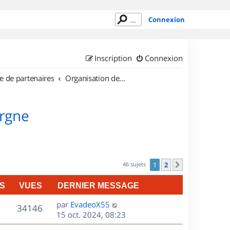
Connexion
Inscription
Connexion
e de partenaires
Organisation de sorties en région Auvergne
ergne
46 sujets
1
2
Suivant
S
VUES
DERNIER MESSAGE
D
par
EvadeoX55
V
34146
e
15 oct. 2024, 08:23
r
u