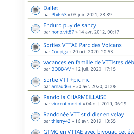
Dallet
par
Phils63
»
03 juin 2021, 23:39
Enduro puy de sancy
par
nono.vtt87
»
14 avr. 2012, 00:17
Sorties VTTAE Parc des Volcans
par
Coupiga
»
20 oct. 2020, 20:53
vacances en famille de VTTistes déb
par
BOBB-VV
»
12 juil. 2020, 17:15
Sortie VTT +pic nic
par
arnaud63
»
30 avr. 2020, 01:08
Rando la CHARMEILLAISE
par
vincent.moriot
»
04 oct. 2019, 06:29
Randonée VTT st didier en velay
par
thierry43
»
16 avr. 2019, 13:55
GTMC en VTTAE avec bivouac cet ét