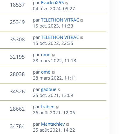
D
par
EvadeoX55
n
V
18537
e
e
04 févr. 2024, 09:27
i
r
u
e
s
D
par
TELETHON VITRAC
n
r
V
25349
e
e
15 oct. 2023, 11:33
i
m
r
u
e
e
s
D
par
TELETHON VITRAC
n
r
V
s
35308
e
e
15 oct. 2022, 22:35
i
m
s
r
u
e
e
a
s
D
par
omd
n
r
V
s
32195
g
e
e
28 mars 2022, 11:13
i
m
s
e
r
u
e
e
a
s
D
par
omd
n
r
V
s
28038
g
e
e
28 mars 2022, 11:11
i
m
s
e
r
u
e
e
a
s
D
par
gadoue
n
r
V
s
34526
g
e
e
25 oct. 2021, 13:09
i
m
s
e
r
u
e
e
a
s
D
par
fraben
n
r
V
s
28662
g
e
e
26 août 2021, 12:06
i
m
s
e
r
u
e
e
a
s
D
par
Mantachiev
n
r
V
s
34784
g
e
e
25 août 2021, 14:22
i
m
s
e