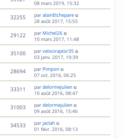
e
e
08 mars 2019, 15:32
i
m
s
e
r
u
e
e
a
s
D
par
alainEtchepare
n
r
V
s
32255
g
e
e
28 août 2017, 15:55
i
m
s
e
r
u
e
e
a
s
D
par
Michel26
n
r
V
s
29122
g
e
e
10 mars 2017, 11:48
i
m
s
e
r
u
e
e
a
s
D
par
velociraptor35
n
r
V
s
35100
g
e
e
03 janv. 2017, 19:39
i
m
s
e
r
u
e
e
a
s
D
par
Pimpon
n
r
V
s
28694
g
e
e
07 oct. 2016, 06:25
i
m
s
e
r
u
e
e
a
s
D
par
delormejulien
n
r
V
s
33311
g
e
e
10 août 2016, 08:47
i
m
s
e
r
u
e
e
a
s
D
par
delormejulien
n
r
V
s
31003
g
e
e
09 août 2016, 15:46
i
m
s
e
r
u
e
e
a
s
D
par
jaclah
n
r
V
s
34533
g
e
e
01 févr. 2016, 08:13
i
m
s
e
r
u
e
e
a