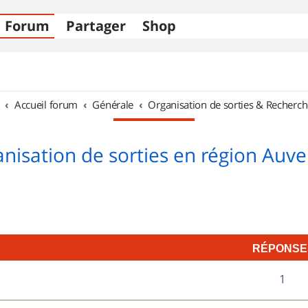
Forum
Partager
Shop
Accueil forum
Générale
Organisation de sorties & Recherch
nisation de sorties en région Auv
RÉPONSE
R
1
7
é