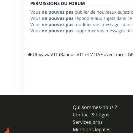
PERMISSIONS DU FORUM
Vous
ne pouvez pas
publier de nouveaux sujets 
Vous
ne pouvez pas
répondre aux sujets dans ce
Vous
ne pouvez pas
modifier vos messages dans
Vous
ne pouvez pas
supprimer vos messages dan
UtagawaVTT (Randos VTT et VTTAE avec traces GP
Qui sommes-nous ?
Contact & Logos
Services pros
Mentions légales