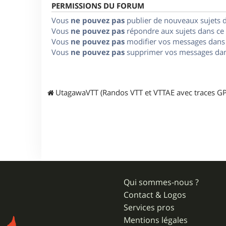
PERMISSIONS DU FORUM
Vous
ne pouvez pas
publier de nouveaux sujets 
Vous
ne pouvez pas
répondre aux sujets dans ce
Vous
ne pouvez pas
modifier vos messages dans
Vous
ne pouvez pas
supprimer vos messages dan
UtagawaVTT (Randos VTT et VTTAE avec traces GP
Qui sommes-nous ?
Contact & Logos
Services pros
Mentions légales