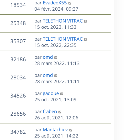
D
par
EvadeoX55
n
V
18534
e
e
04 févr. 2024, 09:27
i
r
u
e
s
D
par
TELETHON VITRAC
n
r
V
25348
e
e
15 oct. 2023, 11:33
i
m
r
u
e
e
s
D
par
TELETHON VITRAC
n
r
V
s
35307
e
e
15 oct. 2022, 22:35
i
m
s
r
u
e
e
a
s
D
par
omd
n
r
V
s
32186
g
e
e
28 mars 2022, 11:13
i
m
s
e
r
u
e
e
a
s
D
par
omd
n
r
V
s
28034
g
e
e
28 mars 2022, 11:11
i
m
s
e
r
u
e
e
a
s
D
par
gadoue
n
r
V
s
34526
g
e
e
25 oct. 2021, 13:09
i
m
s
e
r
u
e
e
a
s
D
par
fraben
n
r
V
s
28656
g
e
e
26 août 2021, 12:06
i
m
s
e
r
u
e
e
a
s
D
par
Mantachiev
n
r
V
s
34782
g
e
e
25 août 2021, 14:22
i
m
s
e