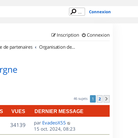
Connexion
Inscription
Connexion
e de partenaires
Organisation de sorties en région Auvergne
ergne
46 sujets
1
2
Suivant
S
VUES
DERNIER MESSAGE
D
par
EvadeoX55
V
34139
e
15 oct. 2024, 08:23
r
u