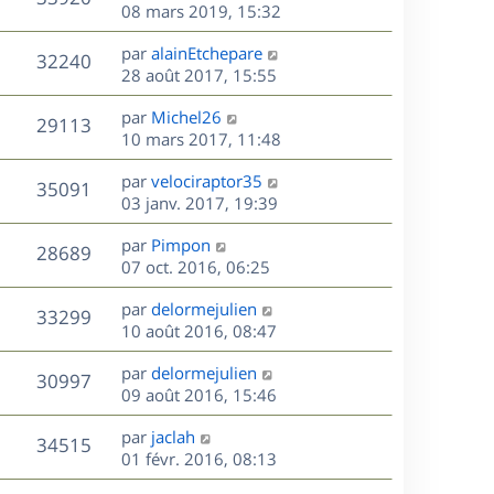
e
e
08 mars 2019, 15:32
i
m
s
e
r
u
e
e
a
s
D
par
alainEtchepare
n
r
V
s
32240
g
e
e
28 août 2017, 15:55
i
m
s
e
r
u
e
e
a
s
D
par
Michel26
n
r
V
s
29113
g
e
e
10 mars 2017, 11:48
i
m
s
e
r
u
e
e
a
s
D
par
velociraptor35
n
r
V
s
35091
g
e
e
03 janv. 2017, 19:39
i
m
s
e
r
u
e
e
a
s
D
par
Pimpon
n
r
V
s
28689
g
e
e
07 oct. 2016, 06:25
i
m
s
e
r
u
e
e
a
s
D
par
delormejulien
n
r
V
s
33299
g
e
e
10 août 2016, 08:47
i
m
s
e
r
u
e
e
a
s
D
par
delormejulien
n
r
V
s
30997
g
e
e
09 août 2016, 15:46
i
m
s
e
r
u
e
e
a
s
D
par
jaclah
n
r
V
s
34515
g
e
e
01 févr. 2016, 08:13
i
m
s
e
r
u
e
e
a