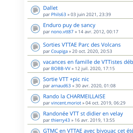
Dallet
par
Phils63
»
03 juin 2021, 23:39
Enduro puy de sancy
par
nono.vtt87
»
14 avr. 2012, 00:17
Sorties VTTAE Parc des Volcans
par
Coupiga
»
20 oct. 2020, 20:53
vacances en famille de VTTistes déb
par
BOBB-VV
»
12 juil. 2020, 17:15
Sortie VTT +pic nic
par
arnaud63
»
30 avr. 2020, 01:08
Rando la CHARMEILLAISE
par
vincent.moriot
»
04 oct. 2019, 06:29
Randonée VTT st didier en velay
par
thierry43
»
16 avr. 2019, 13:55
GTMC en VTTAE avec bivouac cet ét