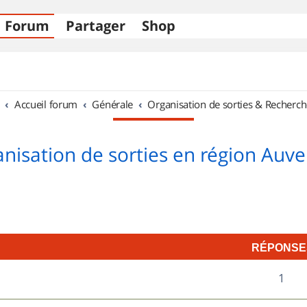
Forum
Partager
Shop
Accueil forum
Générale
Organisation de sorties & Recherch
nisation de sorties en région Auv
RÉPONSE
R
1
7
é