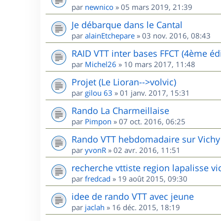
par
newnico
»
05 mars 2019, 21:39
Je débarque dans le Cantal
par
alainEtchepare
»
03 nov. 2016, 08:43
RAID VTT inter bases FFCT (4ème édi
par
Michel26
»
10 mars 2017, 11:48
Projet (Le Lioran-->volvic)
par
gilou 63
»
01 janv. 2017, 15:31
Rando La Charmeillaise
par
Pimpon
»
07 oct. 2016, 06:25
Rando VTT hebdomadaire sur Vichy
par
yvonR
»
02 avr. 2016, 11:51
recherche vttiste region lapalisse vi
par
fredcad
»
19 août 2015, 09:30
idee de rando VTT avec jeune
par
jaclah
»
16 déc. 2015, 18:19