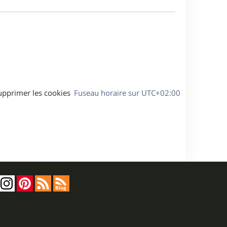
e
a
s
g
s
e
a
g
e
upprimer les cookies
Fuseau horaire sur
UTC+02:00