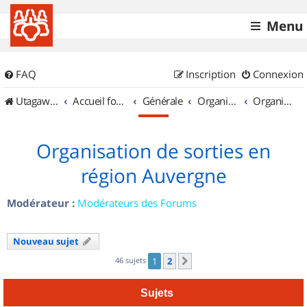
Menu
FAQ
Inscription
Connexion
UtagawaVTT (Randos VTT et VTTAE avec traces GPS)
Accueil forum
Générale
Organisation de sorties & Recherche de partenaires
Organisation de sorties en région Auvergne
Organisation de sorties en
région Auvergne
Modérateur :
Modérateurs des Forums
Nouveau sujet
46 sujets
1
2
Suivant
Sujets