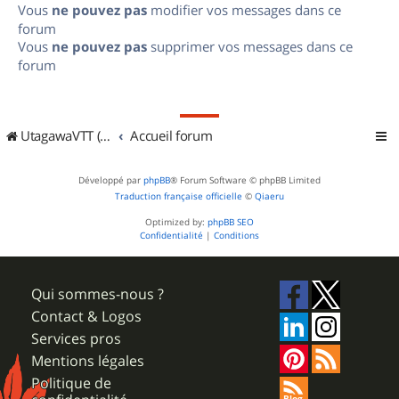
Vous
ne pouvez pas
modifier vos messages dans ce
forum
Vous
ne pouvez pas
supprimer vos messages dans ce
forum
UtagawaVTT (Randos VTT et VTTAE avec traces GPS)
Accueil forum
Développé par
phpBB
® Forum Software © phpBB Limited
Traduction française officielle
©
Qiaeru
Optimized by:
phpBB SEO
Confidentialité
|
Conditions
Qui sommes-nous ?
Contact & Logos
Services pros
Mentions légales
Politique de