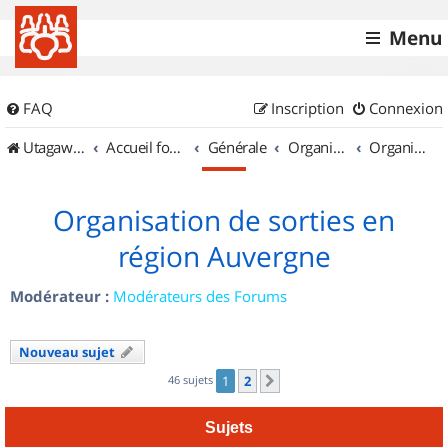
Menu
FAQ
Inscription
Connexion
UtagawaVTT (Randos VTT et VTTAE avec traces GPS)
Accueil forum
Générale
Organisation de sorties & Recherche de partenaires
Organisation de sorties en région Auvergne
Organisation de sorties en
région Auvergne
Modérateur :
Modérateurs des Forums
Nouveau sujet
46 sujets
1
2
Suivant
Sujets