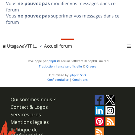
Vous
ne pouvez pas
modifier vos messages dans ce
forum
Vous
ne pouvez pas
supprimer vos messages dans ce
forum
UtagawaVTT (Randos VTT et VTTAE avec traces GPS)
Accueil forum
Développé par
phpBB
® Forum Software © phpBB Limited
Traduction française officielle
©
Qiaeru
Optimized by:
phpBB SEO
Confidentialité
|
Conditions
Qui sommes-nous ?
Contact & Logos
Services pros
Mentions légales
Politique de