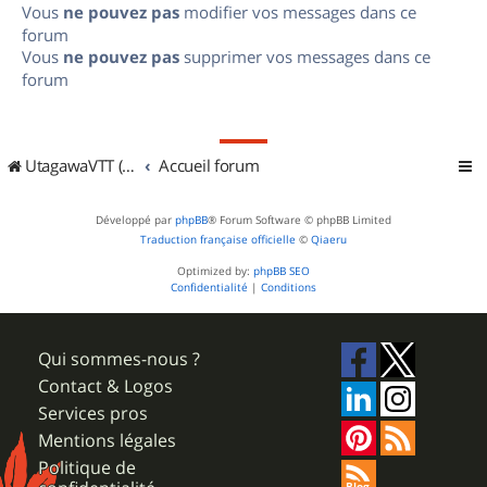
Vous
ne pouvez pas
modifier vos messages dans ce
forum
Vous
ne pouvez pas
supprimer vos messages dans ce
forum
UtagawaVTT (Randos VTT et VTTAE avec traces GPS)
Accueil forum
Développé par
phpBB
® Forum Software © phpBB Limited
Traduction française officielle
©
Qiaeru
Optimized by:
phpBB SEO
Confidentialité
|
Conditions
Qui sommes-nous ?
Contact & Logos
Services pros
Mentions légales
Politique de