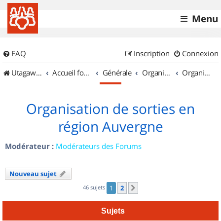
Menu
FAQ
Inscription
Connexion
UtagawaVTT (Randos VTT et VTTAE avec traces GPS)
Accueil forum
Générale
Organisation de sorties & Recherche de partenaires
Organisation de sorties en région Auvergne
Organisation de sorties en
région Auvergne
Modérateur :
Modérateurs des Forums
Nouveau sujet
46 sujets
1
2
Suivant
Sujets