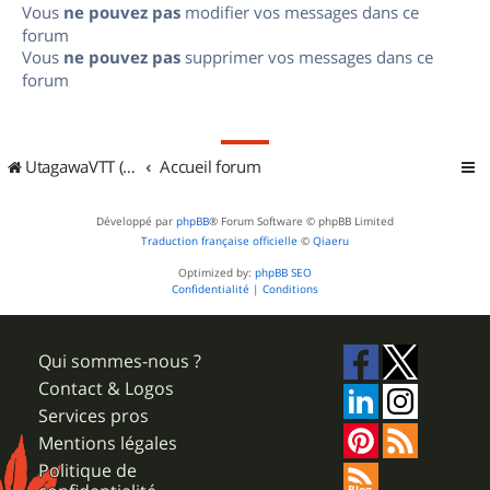
Vous
ne pouvez pas
modifier vos messages dans ce
forum
Vous
ne pouvez pas
supprimer vos messages dans ce
forum
UtagawaVTT (Randos VTT et VTTAE avec traces GPS)
Accueil forum
Développé par
phpBB
® Forum Software © phpBB Limited
Traduction française officielle
©
Qiaeru
Optimized by:
phpBB SEO
Confidentialité
|
Conditions
Qui sommes-nous ?
Contact & Logos
Services pros
Mentions légales
Politique de