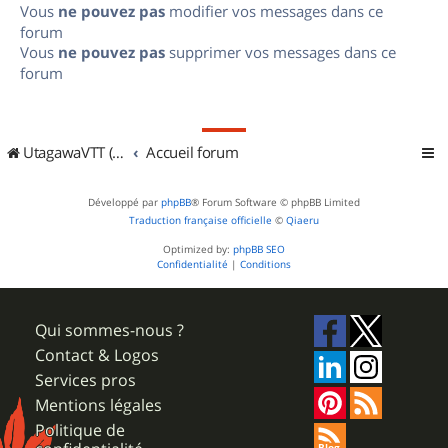
Vous
ne pouvez pas
modifier vos messages dans ce
forum
Vous
ne pouvez pas
supprimer vos messages dans ce
forum
UtagawaVTT (Randos VTT et VTTAE avec traces GPS)
Accueil forum
Développé par
phpBB
® Forum Software © phpBB Limited
Traduction française officielle
©
Qiaeru
Optimized by:
phpBB SEO
Confidentialité
|
Conditions
Qui sommes-nous ?
Contact & Logos
Services pros
Mentions légales
Politique de