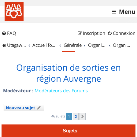
Menu
FAQ
Inscription
Connexion
UtagawaVTT (Randos VTT et VTTAE avec traces GPS)
Accueil forum
Générale
Organisation de sorties & Recherche de partenaires
Organisation de sorties en région Auvergne
Organisation de sorties en
région Auvergne
Modérateur :
Modérateurs des Forums
Nouveau sujet
46 sujets
1
2
Suivant
Sujets