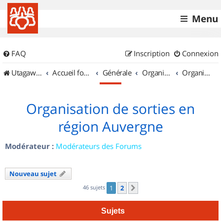
Menu
FAQ
Inscription
Connexion
UtagawaVTT (Randos VTT et VTTAE avec traces GPS)
Accueil forum
Générale
Organisation de sorties & Recherche de partenaires
Organisation de sorties en région Auvergne
Organisation de sorties en
région Auvergne
Modérateur :
Modérateurs des Forums
Nouveau sujet
46 sujets
1
2
Suivant
Sujets