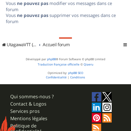
Vous
ne pouvez pas
modifier vos messages dans ce
forum
Vous
ne pouvez pas
supprimer vos messages dans ce
forum
UtagawaVTT (Randos VTT et VTTAE avec traces GPS)
Accueil forum
Développé par
phpBB
® Forum Software © phpBB Limited
Traduction française officielle
©
Qiaeru
Optimized by:
phpBB SEO
Confidentialité
|
Conditions
Qui sommes-nous ?
Contact & Logos
Services pros
Mentions légales
Politique de