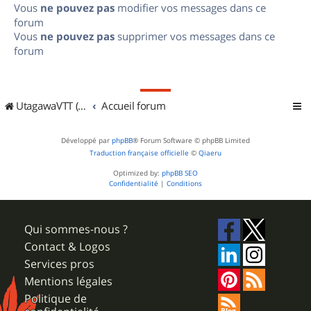
Vous
ne pouvez pas
modifier vos messages dans ce
forum
Vous
ne pouvez pas
supprimer vos messages dans ce
forum
UtagawaVTT (Randos VTT et VTTAE avec traces GPS)
Accueil forum
Développé par
phpBB
® Forum Software © phpBB Limited
Traduction française officielle
©
Qiaeru
Optimized by:
phpBB SEO
Confidentialité
|
Conditions
Qui sommes-nous ?
Contact & Logos
Services pros
Mentions légales
Politique de