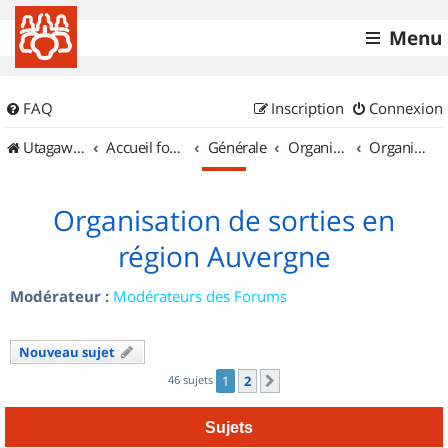
Menu
FAQ
Inscription
Connexion
UtagawaVTT (Randos VTT et VTTAE avec traces GPS)
Accueil forum
Générale
Organisation de sorties & Recherche de partenaires
Organisation de sorties en région Auvergne
Organisation de sorties en
région Auvergne
Modérateur :
Modérateurs des Forums
Nouveau sujet
46 sujets
1
2
Suivant
Sujets