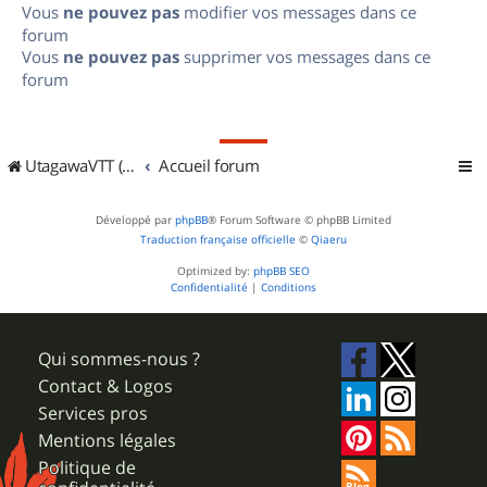
Vous
ne pouvez pas
modifier vos messages dans ce
forum
Vous
ne pouvez pas
supprimer vos messages dans ce
forum
UtagawaVTT (Randos VTT et VTTAE avec traces GPS)
Accueil forum
Développé par
phpBB
® Forum Software © phpBB Limited
Traduction française officielle
©
Qiaeru
Optimized by:
phpBB SEO
Confidentialité
|
Conditions
Qui sommes-nous ?
Contact & Logos
Services pros
Mentions légales
Politique de