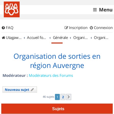
Menu
FAQ
Inscription
Connexion
UtagawaVTT (Randos VTT et VTTAE avec traces GPS)
Accueil forum
Générale
Organisation de sorties & Recherche de partenaires
Organisation de sorties en région Auvergne
Organisation de sorties en
région Auvergne
Modérateur :
Modérateurs des Forums
Nouveau sujet
46 sujets
1
2
Suivant
Sujets