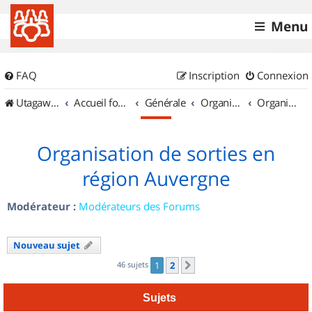
Menu
FAQ
Inscription
Connexion
UtagawaVTT (Randos VTT et VTTAE avec traces GPS)
Accueil forum
Générale
Organisation de sorties & Recherche de partenaires
Organisation de sorties en région Auvergne
Organisation de sorties en
région Auvergne
Modérateur :
Modérateurs des Forums
Nouveau sujet
46 sujets
1
2
Suivant
Sujets