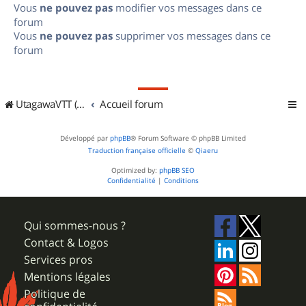
Vous
ne pouvez pas
modifier vos messages dans ce
forum
Vous
ne pouvez pas
supprimer vos messages dans ce
forum
UtagawaVTT (Randos VTT et VTTAE avec traces GPS)
Accueil forum
Développé par
phpBB
® Forum Software © phpBB Limited
Traduction française officielle
©
Qiaeru
Optimized by:
phpBB SEO
Confidentialité
|
Conditions
Qui sommes-nous ?
Contact & Logos
Services pros
Mentions légales
Politique de