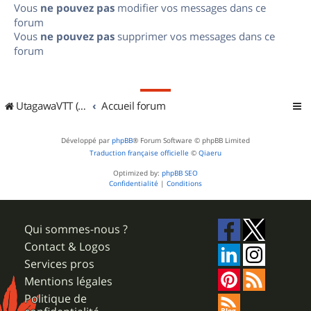
Vous
ne pouvez pas
modifier vos messages dans ce
forum
Vous
ne pouvez pas
supprimer vos messages dans ce
forum
UtagawaVTT (Randos VTT et VTTAE avec traces GPS)
Accueil forum
Développé par
phpBB
® Forum Software © phpBB Limited
Traduction française officielle
©
Qiaeru
Optimized by:
phpBB SEO
Confidentialité
|
Conditions
Qui sommes-nous ?
Contact & Logos
Services pros
Mentions légales
Politique de