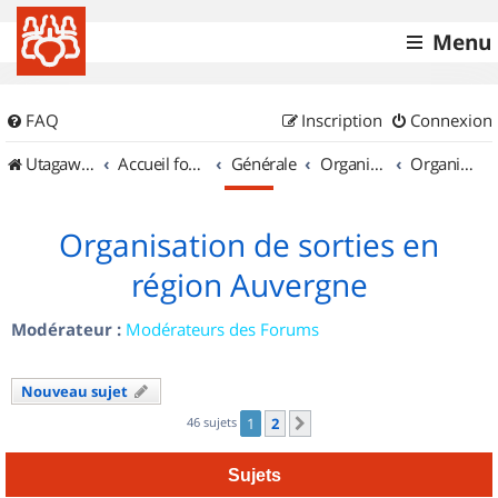
Menu
FAQ
Inscription
Connexion
UtagawaVTT (Randos VTT et VTTAE avec traces GPS)
Accueil forum
Générale
Organisation de sorties & Recherche de partenaires
Organisation de sorties en région Auvergne
Organisation de sorties en
région Auvergne
Modérateur :
Modérateurs des Forums
Nouveau sujet
46 sujets
1
2
Suivant
Sujets