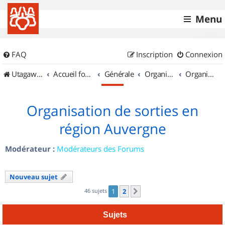
Menu
FAQ
Inscription
Connexion
UtagawaVTT (Randos VTT et VTTAE avec traces GPS)
Accueil forum
Générale
Organisation de sorties & Recherche de partenaires
Organisation de sorties en région Auvergne
Organisation de sorties en
région Auvergne
Modérateur :
Modérateurs des Forums
Nouveau sujet
46 sujets
1
2
Suivant
Sujets