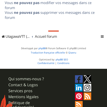
Vous
ne pouvez pas
modifier vos messages dans ce
forum
Vous
ne pouvez pas
supprimer vos messages dans ce
forum
UtagawaVTT (Randos VTT et VTTAE avec traces GPS)
Accueil forum
Développé par
phpBB
® Forum Software © phpBB Limited
Traduction française officielle
©
Qiaeru
Optimized by:
phpBB SEO
Confidentialité
|
Conditions
Qui sommes-nous ?
Contact & Logos
Services pros
Mentions légales
Politique de