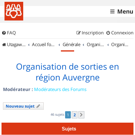
Menu
FAQ
Inscription
Connexion
UtagawaVTT (Randos VTT et VTTAE avec traces GPS)
Accueil forum
Générale
Organisation de sorties & Recherche de partenaires
Organisation de sorties en région Auvergne
Organisation de sorties en
région Auvergne
Modérateur :
Modérateurs des Forums
Nouveau sujet
46 sujets
1
2
Suivant
Sujets