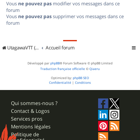
Vous
ne pouvez pas
modifier vos messages dans ce
forum
Vous
ne pouvez pas
supprimer vos messages dans ce
forum
UtagawaVTT (Randos VTT et VTTAE avec traces GPS)
Accueil forum
Développé par
phpBB
® Forum Software © phpBB Limited
Traduction française officielle
©
Qiaeru
Optimized by:
phpBB SEO
Confidentialité
|
Conditions
Qui sommes-nous ?
Contact & Logos
Services pros
Mentions légales
Politique de