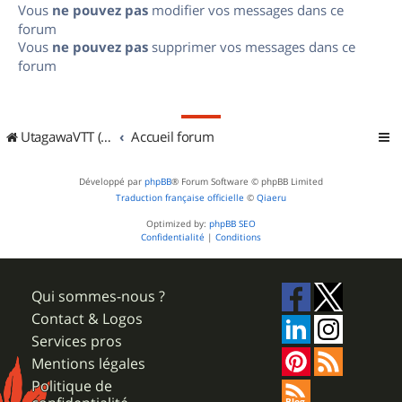
Vous
ne pouvez pas
modifier vos messages dans ce
forum
Vous
ne pouvez pas
supprimer vos messages dans ce
forum
UtagawaVTT (Randos VTT et VTTAE avec traces GPS)
Accueil forum
Développé par
phpBB
® Forum Software © phpBB Limited
Traduction française officielle
©
Qiaeru
Optimized by:
phpBB SEO
Confidentialité
|
Conditions
Qui sommes-nous ?
Contact & Logos
Services pros
Mentions légales
Politique de