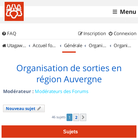
Menu
FAQ
Inscription
Connexion
UtagawaVTT (Randos VTT et VTTAE avec traces GPS)
Accueil forum
Générale
Organisation de sorties & Recherche de partenaires
Organisation de sorties en région Auvergne
Organisation de sorties en
région Auvergne
Modérateur :
Modérateurs des Forums
Nouveau sujet
46 sujets
1
2
Suivant
Sujets