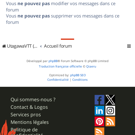
Vous
ne pouvez pas
modifier vos messages dans ce
forum
Vous
ne pouvez pas
supprimer vos messages dans ce
forum
UtagawaVTT (Randos VTT et VTTAE avec traces GPS)
Accueil forum
Développé par
phpBB
® Forum Software © phpBB Limited
Traduction française officielle
©
Qiaeru
Optimized by:
phpBB SEO
Confidentialité
|
Conditions
Qui sommes-nous ?
Contact & Logos
Services pros
Mentions légales
Politique de