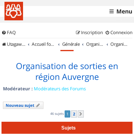
Menu
FAQ
Inscription
Connexion
UtagawaVTT (Randos VTT et VTTAE avec traces GPS)
Accueil forum
Générale
Organisation de sorties & Recherche de partenaires
Organisation de sorties en région Auvergne
Organisation de sorties en
région Auvergne
Modérateur :
Modérateurs des Forums
Nouveau sujet
46 sujets
1
2
Suivant
Sujets