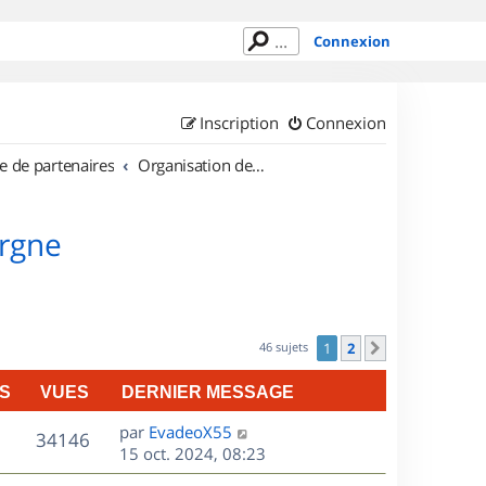
Connexion
Inscription
Connexion
e de partenaires
Organisation de sorties en région Auvergne
ergne
46 sujets
1
2
Suivant
S
VUES
DERNIER MESSAGE
D
par
EvadeoX55
V
34146
e
15 oct. 2024, 08:23
r
u