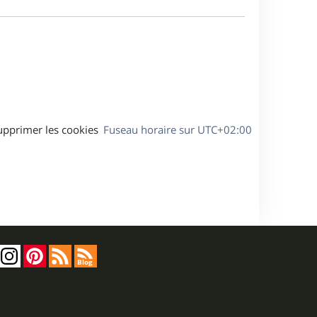
e
a
s
g
s
e
a
g
e
upprimer les cookies
Fuseau horaire sur
UTC+02:00