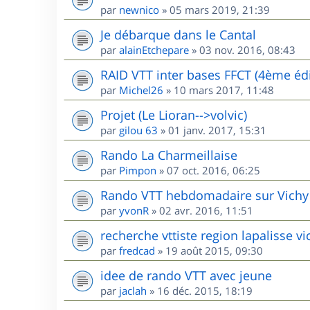
par
newnico
»
05 mars 2019, 21:39
Je débarque dans le Cantal
par
alainEtchepare
»
03 nov. 2016, 08:43
RAID VTT inter bases FFCT (4ème édi
par
Michel26
»
10 mars 2017, 11:48
Projet (Le Lioran-->volvic)
par
gilou 63
»
01 janv. 2017, 15:31
Rando La Charmeillaise
par
Pimpon
»
07 oct. 2016, 06:25
Rando VTT hebdomadaire sur Vichy
par
yvonR
»
02 avr. 2016, 11:51
recherche vttiste region lapalisse vi
par
fredcad
»
19 août 2015, 09:30
idee de rando VTT avec jeune
par
jaclah
»
16 déc. 2015, 18:19