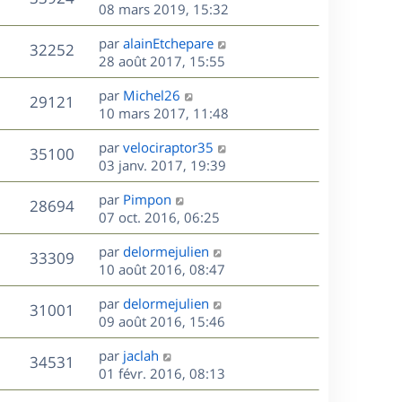
e
e
08 mars 2019, 15:32
i
m
s
e
r
u
e
e
a
s
D
par
alainEtchepare
n
r
V
s
32252
g
e
e
28 août 2017, 15:55
i
m
s
e
r
u
e
e
a
s
D
par
Michel26
n
r
V
s
29121
g
e
e
10 mars 2017, 11:48
i
m
s
e
r
u
e
e
a
s
D
par
velociraptor35
n
r
V
s
35100
g
e
e
03 janv. 2017, 19:39
i
m
s
e
r
u
e
e
a
s
D
par
Pimpon
n
r
V
s
28694
g
e
e
07 oct. 2016, 06:25
i
m
s
e
r
u
e
e
a
s
D
par
delormejulien
n
r
V
s
33309
g
e
e
10 août 2016, 08:47
i
m
s
e
r
u
e
e
a
s
D
par
delormejulien
n
r
V
s
31001
g
e
e
09 août 2016, 15:46
i
m
s
e
r
u
e
e
a
s
D
par
jaclah
n
r
V
s
34531
g
e
e
01 févr. 2016, 08:13
i
m
s
e
r
u
e
e
a