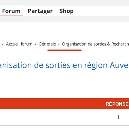
Forum
Partager
Shop
Accueil forum
Générale
Organisation de sorties & Recherch
nisation de sorties en région Auv
RÉPONSE
R
1
7
é