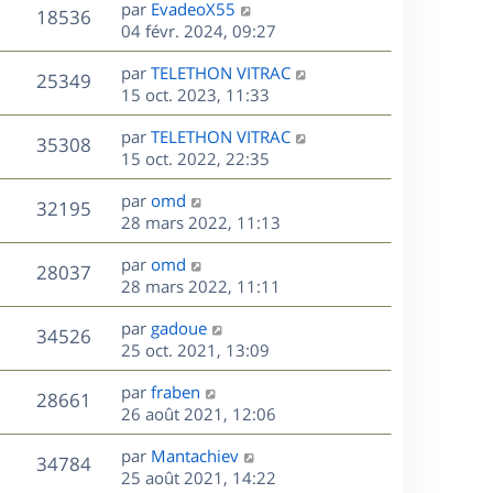
D
par
EvadeoX55
n
V
18536
e
e
04 févr. 2024, 09:27
i
r
u
e
s
D
par
TELETHON VITRAC
n
r
V
25349
e
e
15 oct. 2023, 11:33
i
m
r
u
e
e
s
D
par
TELETHON VITRAC
n
r
V
s
35308
e
e
15 oct. 2022, 22:35
i
m
s
r
u
e
e
a
s
D
par
omd
n
r
V
s
32195
g
e
e
28 mars 2022, 11:13
i
m
s
e
r
u
e
e
a
s
D
par
omd
n
r
V
s
28037
g
e
e
28 mars 2022, 11:11
i
m
s
e
r
u
e
e
a
s
D
par
gadoue
n
r
V
s
34526
g
e
e
25 oct. 2021, 13:09
i
m
s
e
r
u
e
e
a
s
D
par
fraben
n
r
V
s
28661
g
e
e
26 août 2021, 12:06
i
m
s
e
r
u
e
e
a
s
D
par
Mantachiev
n
r
V
s
34784
g
e
e
25 août 2021, 14:22
i
m
s
e