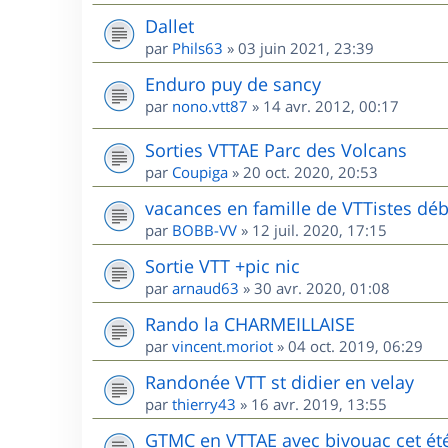
Dallet
par
Phils63
»
03 juin 2021, 23:39
Enduro puy de sancy
par
nono.vtt87
»
14 avr. 2012, 00:17
Sorties VTTAE Parc des Volcans
par
Coupiga
»
20 oct. 2020, 20:53
vacances en famille de VTTistes déb
par
BOBB-VV
»
12 juil. 2020, 17:15
Sortie VTT +pic nic
par
arnaud63
»
30 avr. 2020, 01:08
Rando la CHARMEILLAISE
par
vincent.moriot
»
04 oct. 2019, 06:29
Randonée VTT st didier en velay
par
thierry43
»
16 avr. 2019, 13:55
GTMC en VTTAE avec bivouac cet ét