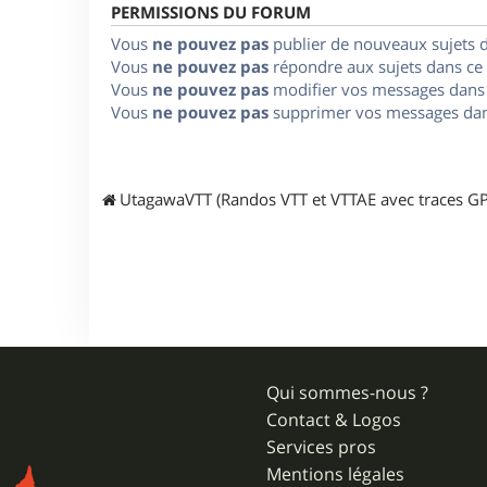
PERMISSIONS DU FORUM
Vous
ne pouvez pas
publier de nouveaux sujets 
Vous
ne pouvez pas
répondre aux sujets dans ce
Vous
ne pouvez pas
modifier vos messages dans
Vous
ne pouvez pas
supprimer vos messages dan
UtagawaVTT (Randos VTT et VTTAE avec traces GP
Qui sommes-nous ?
Contact & Logos
Services pros
Mentions légales