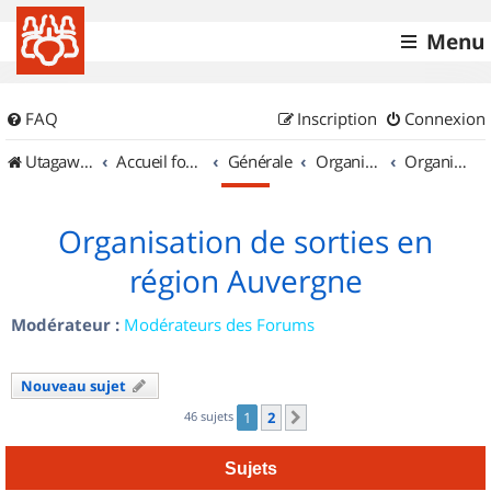
Menu
FAQ
Inscription
Connexion
UtagawaVTT (Randos VTT et VTTAE avec traces GPS)
Accueil forum
Générale
Organisation de sorties & Recherche de partenaires
Organisation de sorties en région Auvergne
Organisation de sorties en
région Auvergne
Modérateur :
Modérateurs des Forums
Nouveau sujet
46 sujets
1
2
Suivant
Sujets