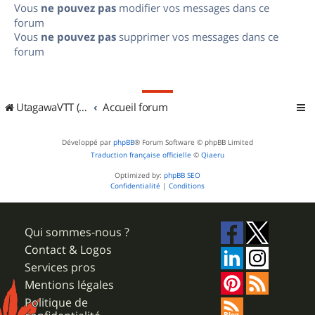
Vous
ne pouvez pas
modifier vos messages dans ce
forum
Vous
ne pouvez pas
supprimer vos messages dans ce
forum
UtagawaVTT (Randos VTT et VTTAE avec traces GPS)
Accueil forum
Développé par
phpBB
® Forum Software © phpBB Limited
Traduction française officielle
©
Qiaeru
Optimized by:
phpBB SEO
Confidentialité
|
Conditions
Qui sommes-nous ?
Contact & Logos
Services pros
Mentions légales
Politique de