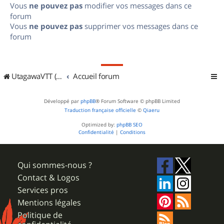
Vous
ne pouvez pas
modifier vos messages dans ce
forum
Vous
ne pouvez pas
supprimer vos messages dans ce
forum
UtagawaVTT (Randos VTT et VTTAE avec traces GPS)
Accueil forum
Développé par
phpBB
® Forum Software © phpBB Limited
Traduction française officielle
©
Qiaeru
Optimized by:
phpBB SEO
Confidentialité
|
Conditions
Qui sommes-nous ?
Contact & Logos
Services pros
Mentions légales
Politique de