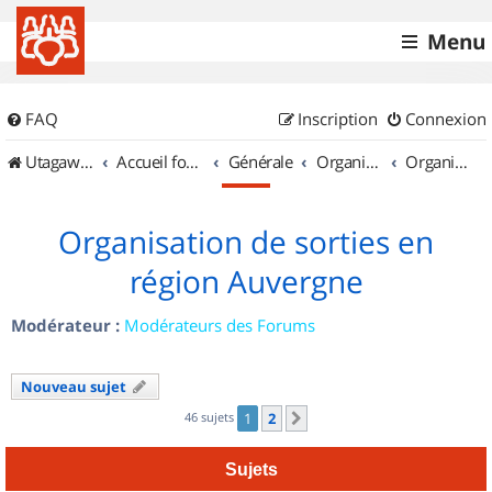
Menu
FAQ
Inscription
Connexion
UtagawaVTT (Randos VTT et VTTAE avec traces GPS)
Accueil forum
Générale
Organisation de sorties & Recherche de partenaires
Organisation de sorties en région Auvergne
Organisation de sorties en
région Auvergne
Modérateur :
Modérateurs des Forums
Nouveau sujet
46 sujets
1
2
Suivant
Sujets