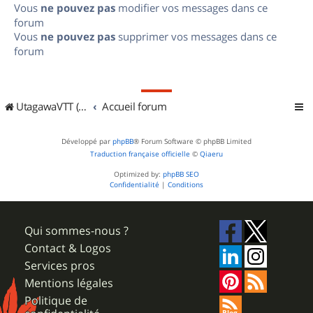
Vous
ne pouvez pas
modifier vos messages dans ce
forum
Vous
ne pouvez pas
supprimer vos messages dans ce
forum
UtagawaVTT (Randos VTT et VTTAE avec traces GPS)
Accueil forum
Développé par
phpBB
® Forum Software © phpBB Limited
Traduction française officielle
©
Qiaeru
Optimized by:
phpBB SEO
Confidentialité
|
Conditions
Qui sommes-nous ?
Contact & Logos
Services pros
Mentions légales
Politique de