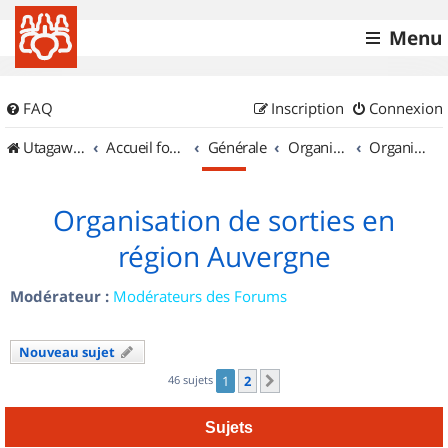
Menu
FAQ
Inscription
Connexion
UtagawaVTT (Randos VTT et VTTAE avec traces GPS)
Accueil forum
Générale
Organisation de sorties & Recherche de partenaires
Organisation de sorties en région Auvergne
Organisation de sorties en
région Auvergne
Modérateur :
Modérateurs des Forums
Nouveau sujet
46 sujets
1
2
Suivant
Sujets