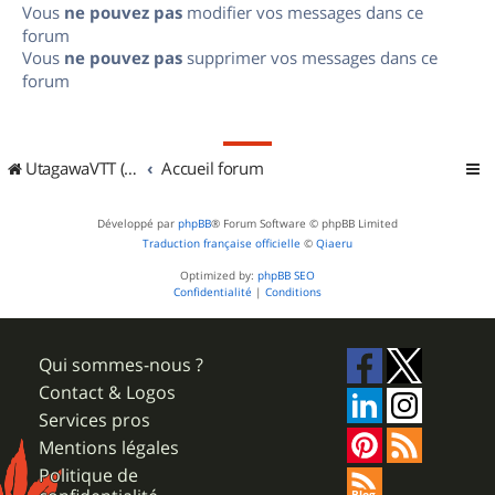
Vous
ne pouvez pas
modifier vos messages dans ce
forum
Vous
ne pouvez pas
supprimer vos messages dans ce
forum
UtagawaVTT (Randos VTT et VTTAE avec traces GPS)
Accueil forum
Développé par
phpBB
® Forum Software © phpBB Limited
Traduction française officielle
©
Qiaeru
Optimized by:
phpBB SEO
Confidentialité
|
Conditions
Qui sommes-nous ?
Contact & Logos
Services pros
Mentions légales
Politique de