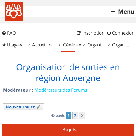
Menu
FAQ
Inscription
Connexion
UtagawaVTT (Randos VTT et VTTAE avec traces GPS)
Accueil forum
Générale
Organisation de sorties & Recherche de partenaires
Organisation de sorties en région Auvergne
Organisation de sorties en
région Auvergne
Modérateur :
Modérateurs des Forums
Nouveau sujet
46 sujets
1
2
Suivant
Sujets