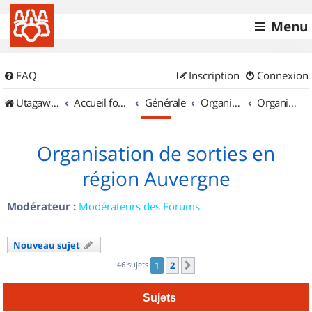
Menu
FAQ
Inscription
Connexion
UtagawaVTT (Randos VTT et VTTAE avec traces GPS)
Accueil forum
Générale
Organisation de sorties & Recherche de partenaires
Organisation de sorties en région Auvergne
Organisation de sorties en
région Auvergne
Modérateur :
Modérateurs des Forums
Nouveau sujet
46 sujets
1
2
Suivant
Sujets