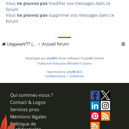
Vous
ne pouvez pas
modifier vos messages dans ce
forum
Vous
ne pouvez pas
supprimer vos messages dans ce
forum
UtagawaVTT (Randos VTT et VTTAE avec traces GPS)
Accueil forum
Développé par
phpBB
® Forum Software © phpBB Limited
Traduction française officielle
©
Qiaeru
Optimized by:
phpBB SEO
Confidentialité
|
Conditions
Qui sommes-nous ?
Contact & Logos
Services pros
Mentions légales
Politique de