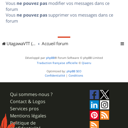
Vous
ne pouvez pas
modifier vos messages dans ce
forum
Vous
ne pouvez pas
supprimer vos messages dans ce
forum
UtagawaVTT (Randos VTT et VTTAE avec traces GPS)
Accueil forum
Développé par
phpBB
® Forum Software © phpBB Limited
Traduction française officielle
©
Qiaeru
Optimized by:
phpBB SEO
Confidentialité
|
Conditions
Qui sommes-nous ?
Contact & Logos
Services pros
Mentions légales
Politique de