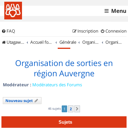
Menu
FAQ
Inscription
Connexion
UtagawaVTT (Randos VTT et VTTAE avec traces GPS)
Accueil forum
Générale
Organisation de sorties & Recherche de partenaires
Organisation de sorties en région Auvergne
Organisation de sorties en
région Auvergne
Modérateur :
Modérateurs des Forums
Nouveau sujet
46 sujets
1
2
Suivant
Sujets