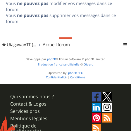
Vous
ne pouvez pas
modifier vos messages dans ce
forum
Vous
ne pouvez pas
supprimer vos messages dans ce
forum
UtagawaVTT (Randos VTT et VTTAE avec traces GPS)
Accueil forum
Développé par
phpBB
® Forum Software © phpBB Limited
Traduction française officielle
©
Qiaeru
Optimized by:
phpBB SEO
Confidentialité
|
Conditions
Qui sommes-nous ?
Contact & Logos
Services pros
Mentions légales
Politique de