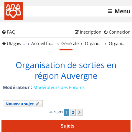
Menu
FAQ
Inscription
Connexion
UtagawaVTT (Randos VTT et VTTAE avec traces GPS)
Accueil forum
Générale
Organisation de sorties & Recherche de partenaires
Organisation de sorties en région Auvergne
Organisation de sorties en
région Auvergne
Modérateur :
Modérateurs des Forums
Nouveau sujet
46 sujets
1
2
Suivant
Sujets