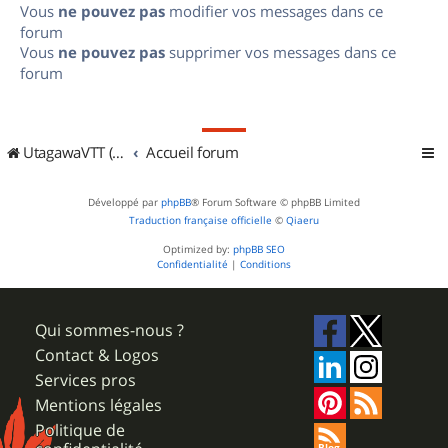
Vous
ne pouvez pas
modifier vos messages dans ce
forum
Vous
ne pouvez pas
supprimer vos messages dans ce
forum
UtagawaVTT (Randos VTT et VTTAE avec traces GPS)
Accueil forum
Développé par
phpBB
® Forum Software © phpBB Limited
Traduction française officielle
©
Qiaeru
Optimized by:
phpBB SEO
Confidentialité
|
Conditions
Qui sommes-nous ?
Contact & Logos
Services pros
Mentions légales
Politique de