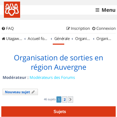
Menu
FAQ
Inscription
Connexion
UtagawaVTT (Randos VTT et VTTAE avec traces GPS)
Accueil forum
Générale
Organisation de sorties & Recherche de partenaires
Organisation de sorties en région Auvergne
Organisation de sorties en
région Auvergne
Modérateur :
Modérateurs des Forums
Nouveau sujet
46 sujets
1
2
Suivant
Sujets